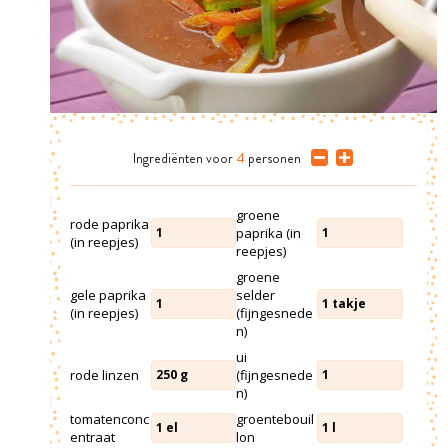
Ingrediënten
voor
4
personen
groene
rode paprika
paprika (in
1
1
(in reepjes)
reepjes)
groene
gele paprika
selder
1
1
takje
(in reepjes)
(fijngesnede
n)
ui
rode linzen
(fijngesnede
250
g
1
n)
tomatenconc
groentebouil
1
el
1
l
entraat
lon