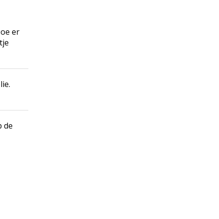
Doe er
tje
ie.
p de