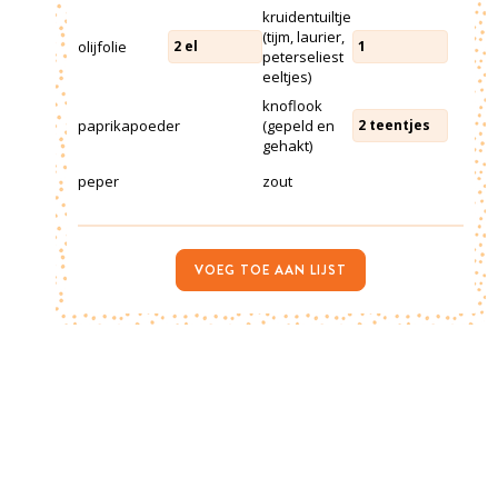
kruidentuiltje
(tijm, laurier,
olijfolie
2
el
1
peterseliest
eeltjes)
knoflook
paprikapoeder
(gepeld en
2
teentjes
gehakt)
peper
zout
VOEG TOE AAN LIJST