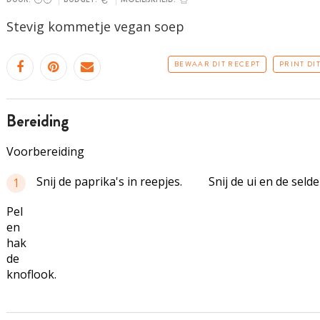
Stevig kommetje vegan soep
BEWAAR DIT RECEPT
PRINT DI
bereiding
Voorbereiding
Snij de paprika's in reepjes.
Snij de ui en de selder
1
Pel
en
hak
de
knoflook.