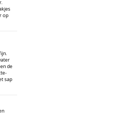
r.
akjes
r op
ijn.
water
 en de
te-
et sap
en