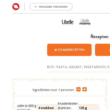
MAGAZINE TOEVOEGEN
Recepten
☀️ ZOMERRECEPTEN
Ingrediënten
voor
4
personen
kruidenboter
zalm (± 600 g
(kant-en-
4
stukken
125
g