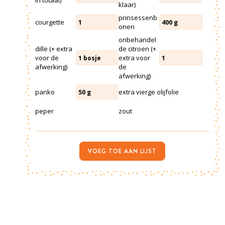
in totaal)
klaar)
prinsessenb
courgette
1
400
g
onen
onbehandel
dille (+ extra
de citroen (+
voor de
extra voor
1
bosje
1
afwerking)
de
afwerking)
panko
extra vierge olijfolie
50
g
peper
zout
VOEG TOE AAN LIJST