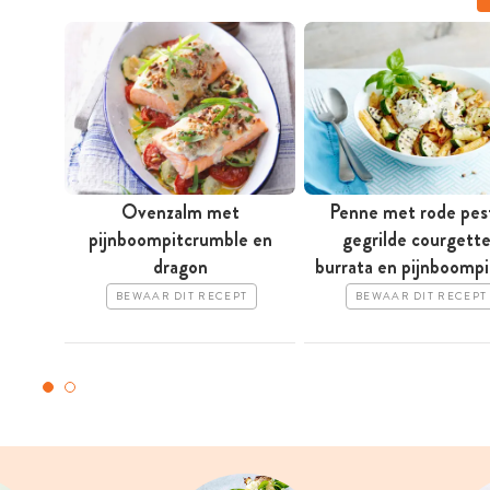
Ovenzalm met
Penne met rode pes
pijnboompitcrumble en
gegrilde courgette
dragon
burrata en pijnboomp
BEWAAR DIT RECEPT
BEWAAR DIT RECEPT