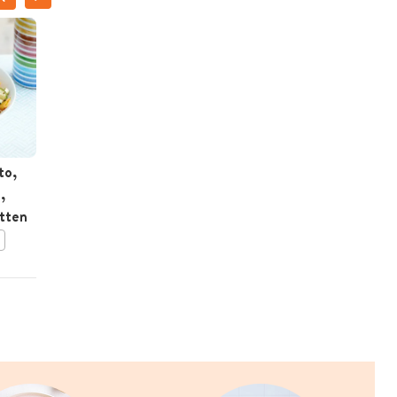
ILSE D'HOOGE
to,
Kalkoenfilet met
,
champignons, rozemarijn
itten
en bramen-cranberrysaus
BEWAAR DIT RECEPT