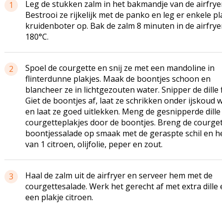
Leg de stukken zalm in het bakmandje van de airfrye
1
Bestrooi ze rijkelijk met de panko en leg er enkele pl
kruidenboter op. Bak de zalm 8 minuten in de airfrye
180°C.
Spoel de courgette en snij ze met een mandoline in
2
flinterdunne plakjes. Maak de boontjes schoon en
blancheer ze in lichtgezouten water. Snipper de dille f
Giet de boontjes af, laat ze schrikken onder ijskoud 
en laat ze goed uitlekken. Meng de gesnipperde dille
courgetteplakjes door de boontjes. Breng de courget
boontjessalade op smaak met de geraspte schil en h
van 1 citroen, olijfolie, peper en zout.
Haal de zalm uit de airfryer en serveer hem met de
3
courgettesalade. Werk het gerecht af met extra dille 
een plakje citroen.