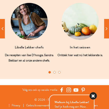
Libelle Lekker chefs
In het seizoen
De recepten van Ilse D’hooge, Sandra
Ontdek hier wat nú het lekkerste is.
Bekkari en al onze andere chefs.
Volg ons ook op sociale media:
© 2026 - Roularta Media Group
Welkom bij Libelle Lekker!
Privacy
Gebruiksvoorwaarden
Cookies
Cookies instellingen
Stel je kookvraag aan Maia...