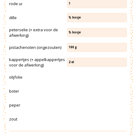
rode ui
1
dille
½
bosje
peterselie (+ extra voor de
½
bosje
afwerking)
pistachenoten (ongezouten)
100
g
kappertjes (+ appelkappertjes
2
el
voor de afwerking)
olijfolie
boter
peper
zout