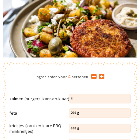
Ingrediënten
voor
4
personen
zalmen (burgers, kant-en-klaar)
4
feta
200
g
krieltjes (kant-en-klare BBQ-
600
g
minikrieltjes)