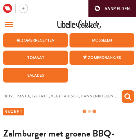
AANMELDEN
BEZOEK ONZE ANDERE WEBSITES
☀️ ZOMERRECEPTEN
MOSSELEN
RECEPTEN
TOMAAT
🍹 ZOMERDRANKJES
WEEKMENU
SALADES
CHAT MET MAIA
INSPIRATIE
MIJN BEWAARDE RECEPTEN
RECEPT
Zalmburger met groene BBQ-