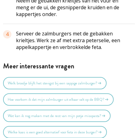
Neem de gebakken krieltjes van het vuur en
meng er de ui, de gesnipperde kruiden en de
kappertjes onder.
Serveer de zalmburgers met de gebakken
4
krieltjes. Werk ze af met extra peterselie, een
appelkappertje en verbrokkelde feta.
Meer interessante vragen
Welk broodje blijft het stevigst bij een sappige zalmburger?
Hoe voorkom ik dat mijn zalmburger uit elkaar valt op de BBQ?
Wat kan ik nog maken met de rest van mijn potje misopasta?
Welke kaas is een goed alternatief voor feta in deze burger?