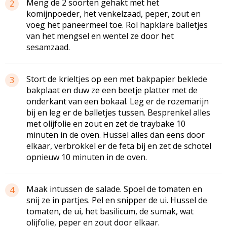
Meng de 2 soorten gehakt met het
2
komijnpoeder, het venkelzaad, peper, zout en
voeg het paneermeel toe. Rol hapklare balletjes
van het mengsel en wentel ze door het
sesamzaad.
Stort de krieltjes op een met bakpapier beklede
3
bakplaat en duw ze een beetje platter met de
onderkant van een bokaal. Leg er de rozemarijn
bij en leg er de balletjes tussen. Besprenkel alles
met olijfolie en zout en zet de traybake 10
minuten in de oven. Hussel alles dan eens door
elkaar, verbrokkel er de feta bij en zet de schotel
opnieuw 10 minuten in de oven.
Maak intussen de salade. Spoel de tomaten en
4
snij ze in partjes. Pel en snipper de ui. Hussel de
tomaten, de ui, het basilicum, de sumak, wat
olijfolie, peper en zout door elkaar.