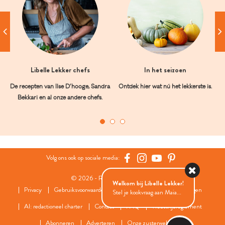
Libelle Lekker chefs
In het seizoen
De recepten van Ilse D’hooge, Sandra
Ontdek hier wat nú het lekkerste is.
Bekkari en al onze andere chefs.
Volg ons ook op sociale media:
© 2026 - Roularta Media Group
Welkom bij Libelle Lekker!
Privacy
Gebruiksvoorwaarden
Cookies
Cookies instellingen
Stel je kookvraag aan Maia...
AI: redactioneel charter
Contact
FAQ
Wedstrijdreglement
Abonneren
Adverteren
Onze zusterwebsites