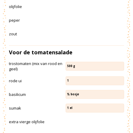
olijfolie
peper
zout
Voor de tomatensalade
trostomaten (mix van rood en
500
g
geel)
rode ui
1
basilicum
½
bosje
sumak
1
el
extra vierge olijfolie