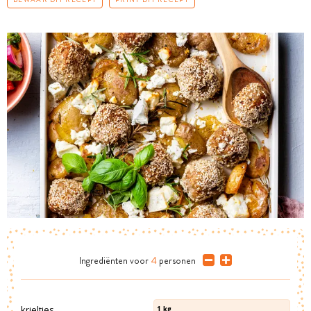
Ingrediënten
voor
4
personen
krieltjes
1
kg