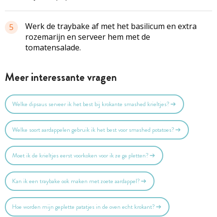
Werk de traybake af met het basilicum en extra
5
rozemarijn en serveer hem met de
tomatensalade.
Meer interessante vragen
Welke dipsaus serveer ik het best bij krokante smashed krieltjes?
Welke soort aardappelen gebruik ik het best voor smashed potatoes?
Moet ik de krieltjes eerst voorkoken voor ik ze ga pletten?
Kan ik een traybake ook maken met zoete aardappel?
Hoe worden mijn geplette patatjes in de oven echt krokant?