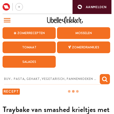
AANMELDEN
BEZOEK ONZE ANDERE WEBSITES
☀️ ZOMERRECEPTEN
MOSSELEN
RECEPTEN
TOMAAT
🍹 ZOMERDRANKJES
WEEKMENU
SALADES
CHAT MET MAIA
INSPIRATIE
MIJN BEWAARDE RECEPTEN
RECEPT
Traybake van smashed krieltjes met