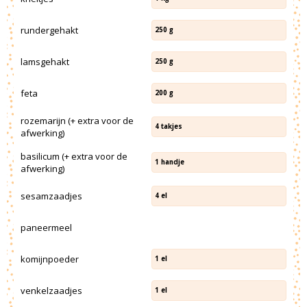
rundergehakt
250
g
lamsgehakt
250
g
feta
200
g
rozemarijn (+ extra voor de
4
takjes
afwerking)
basilicum (+ extra voor de
1
handje
afwerking)
sesamzaadjes
4
el
paneermeel
komijnpoeder
1
el
venkelzaadjes
1
el