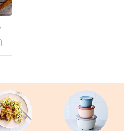
Vleesbrood met
e
paprikasaus en
peterselieaardappelen
BEWAAR DIT RECEPT