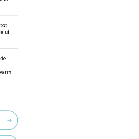
 tot
e ui
 de
wwarm