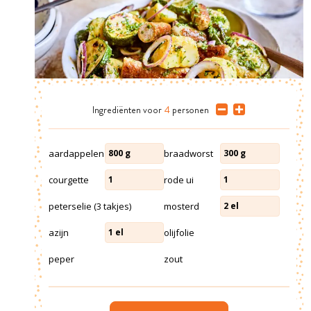
Ingrediënten
voor
4
personen
aardappelen
braadworst
800
g
300
g
courgette
rode ui
1
1
peterselie (3 takjes)
mosterd
2
el
azijn
olijfolie
1
el
peper
zout