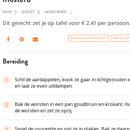
DUUR:
BUDGET:
MOEILIJKHEID:
Dit gerecht zet je op tafel voor € 2,41 per persoon.
BEWAAR DIT RECEPT
PRINT DI
bereiding
Schil de aardappelen, kook ze gaar in lichtgezouten 
1
en laat ze even uitdampen.
Bak de worsten in een pan goudbruin en krokant. Ha
2
de worsten en zet ze opzij.
Spoel de courgette en snij ze in plakjes. Bak ze daarn
3