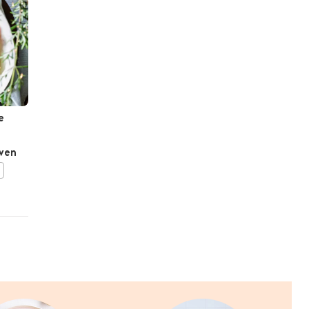
e
Groene pasta met vis en
spinaziesaus
jven
BEWAAR DIT RECEPT