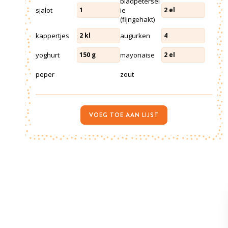
bladpetersel
sjalot
ie
1
2
el
(fijngehakt)
kappertjes
augurken
2
kl
4
yoghurt
mayonaise
150
g
2
el
peper
zout
VOEG TOE AAN LIJST