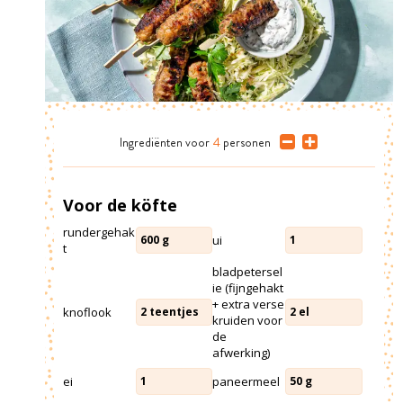
Ingrediënten
voor
4
personen
Voor de köfte
rundergehak
ui
600
g
1
t
bladpetersel
ie (fijngehakt
+ extra verse
knoflook
2
teentjes
2
el
kruiden voor
de
afwerking)
ei
paneermeel
1
50
g