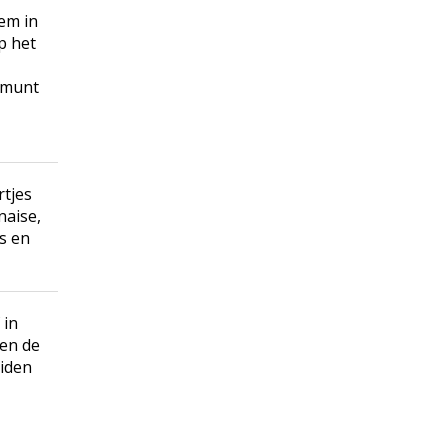
em in
p het
e munt
,
rtjes
naise,
es en
 in
 en de
uiden