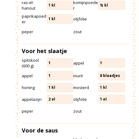
ras-el-
komijnpoede
1
kl
½
kl
hanout
r
paprikapoed
olijfolie
1
kl
er
peper
zout
Voor het slaatje
spitskool
appel
1
1
(600 g)
appel
munt
1
8
blaadjes
honing
mosterd
1
kl
1
kl
appelazijn
olijfolie
2
el
1
el
peper
zout
Voor de saus