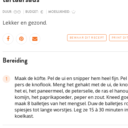
DUUR:
BUDGET:
MOEILIJKHEID:
Lekker en gezond.
BEWAAR DIT RECEPT
PRINT DI
bereiding
Maak de köfte. Pel de ui en snipper hem heel fijn. Pel
1
pers de knoflook. Meng het gehakt met de ui, de kno
het ei, het paneermeel, de peterselie, de ras el hanou
komijn, het paprikapoeder, peper en zout. Kneed go
maak 8 balletjes van het mengsel. Duw de balletjes r
spiesjes tot lange worstjes. Leg ze 15 à 30 minuten i
koelkast.