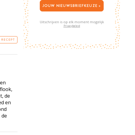
JOUW NIEUWSBRIEFKEUZE >
Uitschrijven is op elk moment mogelijk
Privacybeleid
T RECEPT
 en
flook,
t, de
ed en
ond
n de