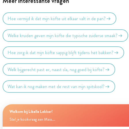
Meer interessante vragen
Hoe vermijd ik dat mijn köfte uit elkaar valt in de pan?
Welke kruiden geven mijn köfte die typische zuiderse smaak?
Hoe zorg ik dat mijn köfte sappig blijft tijdens het bakken?
Welk bijgerecht past er, naast sla, nog goed bij köfte?
Wat kan ik nog maken met de rest van mijn spitskool?
Welkom bij Libelle Lekker!
Stel je kookvraag aan Maia...