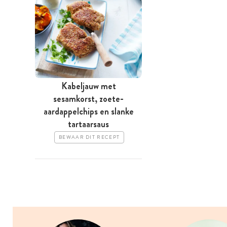
Kabeljauw met
sesamkorst, zoete-
aardappelchips en slanke
tartaarsaus
BEWAAR DIT RECEPT