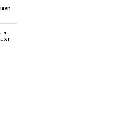
anten
s en
nuten