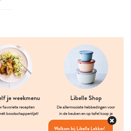
elf je weekmenu
Libelle Shop
w favoriete recepten
De allermooiste hebbedingen voor
mét boodschappenlijst!
in de keuken en op tafel koop je
hier.
Welkom bij Libelle Lekker!