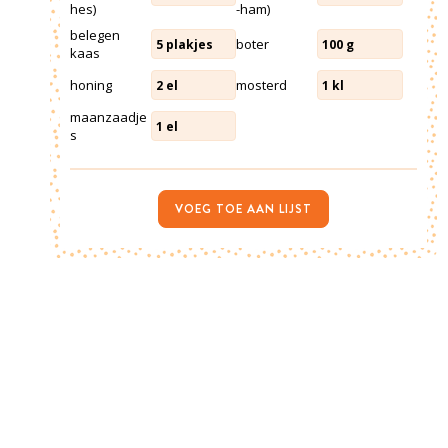
hes)
-ham)
belegen
boter
5
plakjes
100
g
kaas
honing
mosterd
2
el
1
kl
maanzaadje
1
el
s
VOEG TOE AAN LIJST