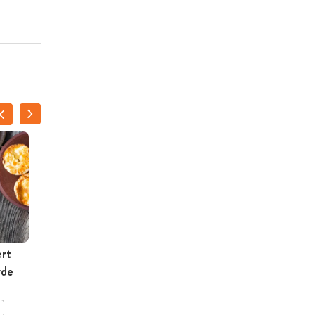
rt
Fancy croques
rde
BEWAAR DIT RECEPT