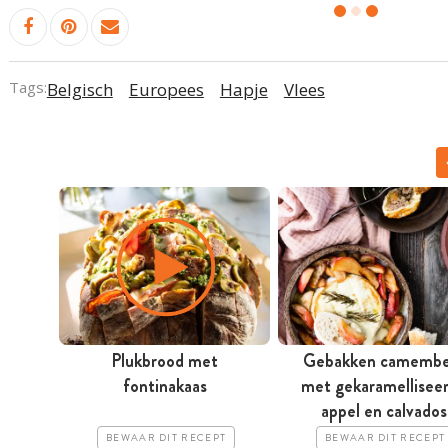
Tags:
Belgisch
Europees
Hapje
Vlees
Plukbrood met
Gebakken camembe
fontinakaas
met gekaramellisee
appel en calvados
BEWAAR DIT RECEPT
BEWAAR DIT RECEPT