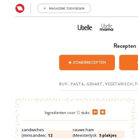
MAGAZINE TOEVOEGEN
Recepten
☀️ ZOMERRECEPTEN
Ingrediënten
voor
12
stuks
sandwiches
rauwe ham
(minisandwic
(Meesterlyck
12
5
plakjes