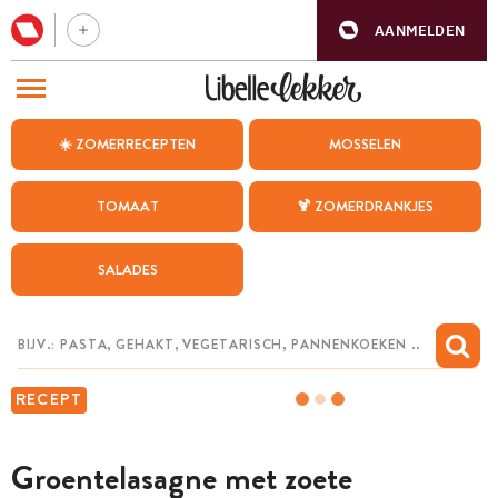
AANMELDEN
BEZOEK ONZE ANDERE WEBSITES
☀️ ZOMERRECEPTEN
MOSSELEN
RECEPTEN
TOMAAT
🍹 ZOMERDRANKJES
WEEKMENU
SALADES
CHAT MET MAIA
INSPIRATIE
MIJN BEWAARDE RECEPTEN
RECEPT
Groentelasagne met zoete