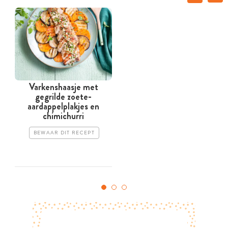
Varkenshaasje met
gegrilde zoete-
aardappelplakjes en
m
chimichurri
BEWAAR DIT RECEPT