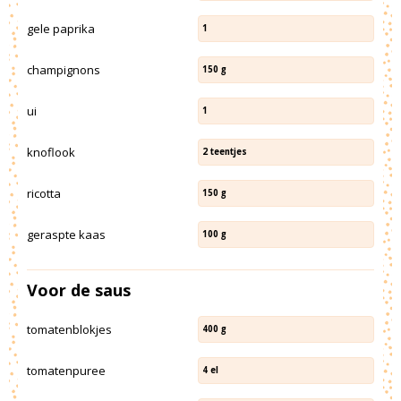
gele paprika
1
champignons
150
g
ui
1
knoflook
2
teentjes
ricotta
150
g
geraspte kaas
100
g
Voor de saus
tomatenblokjes
400
g
tomatenpuree
4
el