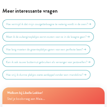
Meer interessante vragen
Hoe vermijd ik dat mijn courgettelasagne te waterig wordt in de oven?
Moet ik de aubergineplakjes eerst zouten voor ze in de lasagne gaan?
Hoe lang moeten de groenteplakjes garen voor een perfecte beet?
Kan ik ook rauwe butternut gebruiken als vervanger voor pastavellen?
Hoe snij ik dunne plakjes zoete aardappel zonder een mandoline?
Welkom bij Libelle Lekker!
Stel je kookvraag aan Maia...