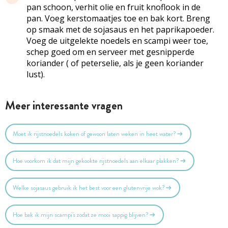
pan schoon, verhit olie en fruit knoflook in de
pan. Voeg kerstomaatjes toe en bak kort. Breng
op smaak met de sojasaus en het paprikapoeder.
Voeg de uitgelekte noedels en scampi weer toe,
schep goed om en serveer met gesnipperde
koriander ( of peterselie, als je geen koriander
lust).
Meer interessante vragen
Moet ik rijstnoedels koken of gewoon laten weken in heet water?
Hoe voorkom ik dat mijn gekookte rijstnoedels aan elkaar plakken?
Welke sojasaus gebruik ik het best voor een glutenvrije wok?
Hoe bak ik mijn scampi's zodat ze mooi sappig blijven?