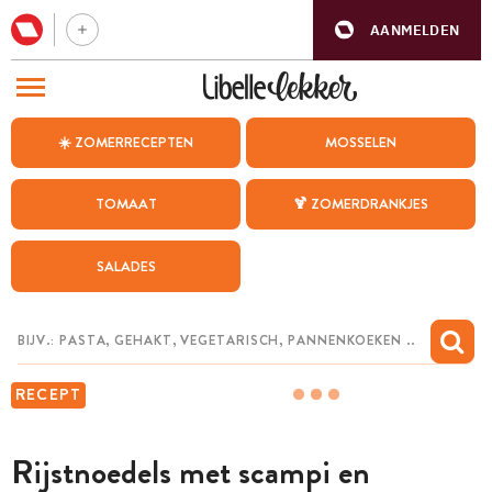
AANMELDEN
BEZOEK ONZE ANDERE WEBSITES
☀️ ZOMERRECEPTEN
MOSSELEN
RECEPTEN
TOMAAT
🍹 ZOMERDRANKJES
WEEKMENU
SALADES
CHAT MET MAIA
INSPIRATIE
MIJN BEWAARDE RECEPTEN
RECEPT
Rijstnoedels met scampi en