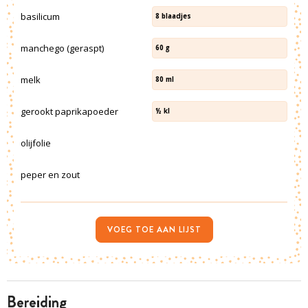
basilicum
8
blaadjes
manchego (geraspt)
60
g
melk
80
ml
gerookt paprikapoeder
½
kl
olijfolie
peper en zout
VOEG TOE AAN LIJST
bereiding