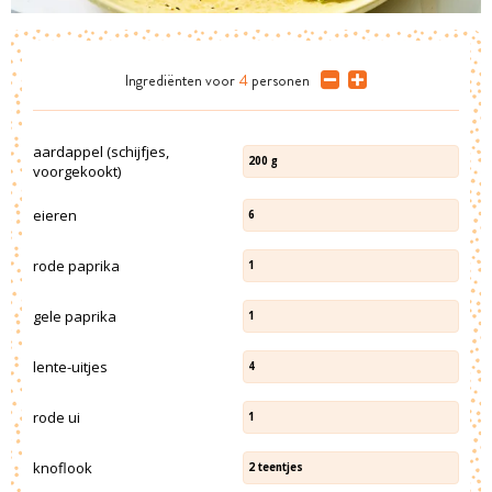
Ingrediënten
voor
4
personen
aardappel (schijfjes,
200
g
voorgekookt)
eieren
6
rode paprika
1
gele paprika
1
lente-uitjes
4
rode ui
1
knoflook
2
teentjes