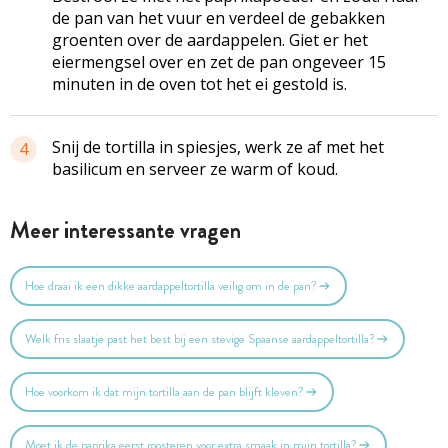
de pan van het vuur en verdeel de gebakken
groenten over de aardappelen. Giet er het
eiermengsel over en zet de pan ongeveer 15
minuten in de oven tot het ei gestold is.
Snij de tortilla in spiesjes, werk ze af met het
4
basilicum en serveer ze warm of koud.
Meer interessante vragen
Hoe draai ik een dikke aardappeltortilla veilig om in de pan?
Welk fris slaatje past het best bij een stevige Spaanse aardappeltortilla?
Hoe voorkom ik dat mijn tortilla aan de pan blijft kleven?
Moet ik de paprika eerst roosteren voor extra smaak in mijn tortilla?