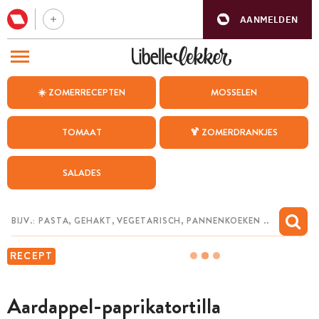
AANMELDEN
BEZOEK ONZE ANDERE WEBSITES
☀️ ZOMERRECEPTEN
MOSSELEN
RECEPTEN
TOMAAT
🍹 ZOMERDRANKJES
WEEKMENU
SALADES
CHAT MET MAIA
INSPIRATIE
MIJN BEWAARDE RECEPTEN
RECEPT
Aardappel-paprikatortilla