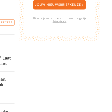
JOUW NIEUWSBRIEFKEUZE >
Uitschrijven is op elk moment mogelijk
Privacybeleid
T RECEPT
. Laat
aan.
aan,
ak
oelen.