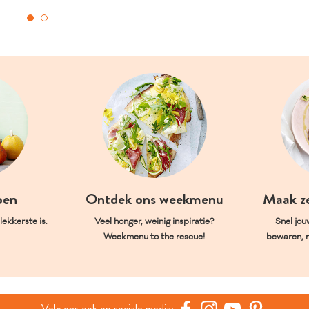
oen
Ontdek ons weekmenu
Maak z
ekkerste is.
Veel honger, weinig inspiratie?
Snel jou
Weekmenu to the rescue!
bewaren, 
Volg ons ook op sociale media: