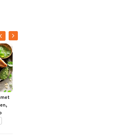
d met
Pasta pesto met balletjes
en,
en spinazie
o
BEWAAR DIT RECEPT