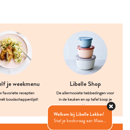
elf je weekmenu
Libelle Shop
w favoriete recepten
De allermooiste hebbedingen voor
mét boodschappenlijst!
in de keuken en op tafel koop je
hier.
Welkom bij Libelle Lekker!
Stel je kookvraag aan Maia...