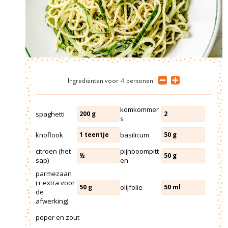
Ingrediënten
voor
4
personen
komkommer
spaghetti
200
g
2
s
knoflook
basilicum
1
teentje
50
g
citroen (het
pijnboompitt
½
50
g
sap)
en
parmezaan
(+ extra voor
olijfolie
50
g
50
ml
de
afwerking)
peper en zout