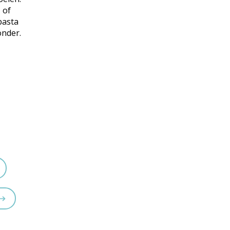
 of
pasta
onder.