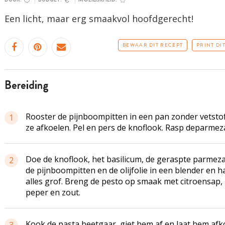
Een licht, maar erg smaakvol hoofdgerecht!
BEWAAR DIT RECEPT
PRINT DI
bereiding
Rooster de pijnboompitten in een pan zonder vetstof
1
ze afkoelen. Pel en pers de knoflook. Rasp deparmez
Doe de knoflook, het basilicum, de geraspte parmez
2
de pijnboompitten en de olijfolie in een blender en h
alles grof. Breng de pesto op smaak met citroensap,
peper en zout.
Kook de pasta beetgaar, giet hem af en laat hem afk