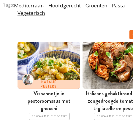
Tags:
Mediterraan
Hoofdgerecht
Groenten
Pasta
Vegetarisch
NATALIE
PEETERS
Vispannetje in
Italiaans gehaktbroo
pestoroomsaus met
zongedroogde tomat
gnocchi
tagliatelle en pest
BEWAAR DIT RECEPT
BEWAAR DIT RECEPT