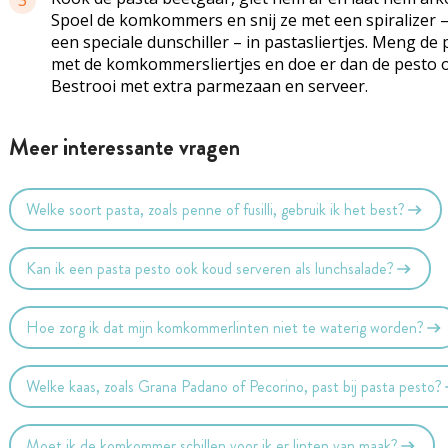
3
Spoel de komkommers en snij ze met een spiralizer –
een speciale dunschiller – in pastasliertjes. Meng de 
met de komkommersliertjes en doe er dan de pesto 
Bestrooi met extra parmezaan en serveer.
Meer interessante vragen
Welke soort pasta, zoals penne of fusilli, gebruik ik het best?
Kan ik een pasta pesto ook koud serveren als lunchsalade?
Hoe zorg ik dat mijn komkommerlinten niet te waterig worden?
Welke kaas, zoals Grana Padano of Pecorino, past bij pasta pesto?
Moet ik de komkommer schillen voor ik er linten van maak?