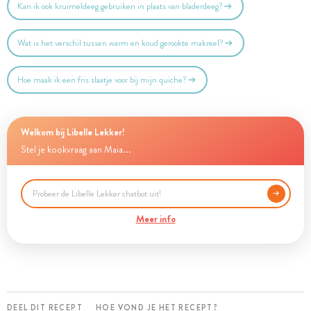
Kan ik ook kruimeldeeg gebruiken in plaats van bladerdeeg?
Wat is het verschil tussen warm en koud gerookte makreel?
Hoe maak ik een fris slaatje voor bij mijn quiche?
Welkom bij Libelle Lekker!
Stel je kookvraag aan Maia...
Meer info
DEEL DIT RECEPT
HOE VOND JE HET RECEPT?