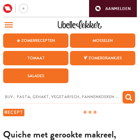
AANMELDEN
BEZOEK ONZE ANDERE WEBSITES
☀️ ZOMERRECEPTEN
MOSSELEN
RECEPTEN
TOMAAT
🍹 ZOMERDRANKJES
WEEKMENU
SALADES
CHAT MET MAIA
INSPIRATIE
MIJN BEWAARDE RECEPTEN
RECEPT
Quiche met gerookte makreel,