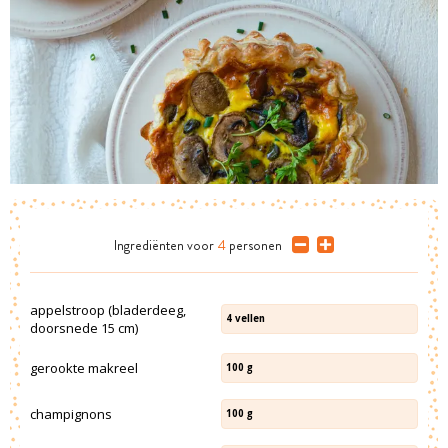
Ingrediënten
voor
4
personen
appelstroop (bladerdeeg,
4
vellen
doorsnede 15 cm)
gerookte makreel
100
g
champignons
100
g