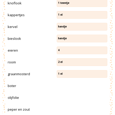
knoflook
1
teentje
kappertjes
1
el
kervel
handje
bieslook
handje
eieren
4
room
2
el
graanmosterd
1
el
boter
olijfolie
peper en zout