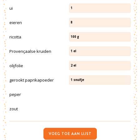
ui
1
eieren
8
ricotta
100
g
Provençaalse kruiden
1
el
olijfolie
2
el
gerookt paprikapoeder
1
snuifje
peper
zout
VOEG TOE AAN LIJST