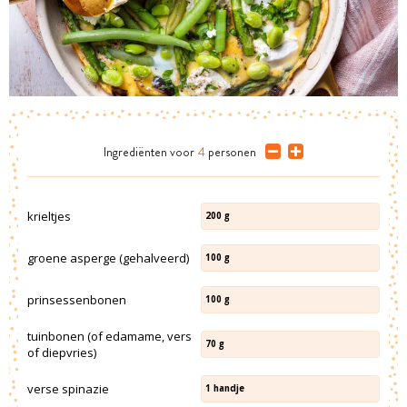
Ingrediënten
voor
4
personen
krieltjes
200
g
groene asperge (gehalveerd)
100
g
prinsessenbonen
100
g
tuinbonen (of edamame, vers
70
g
of diepvries)
verse spinazie
1
handje