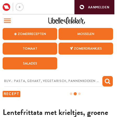
AANMELDEN
BEZOEK ONZE ANDERE WEBSITES
☀️ ZOMERRECEPTEN
MOSSELEN
RECEPTEN
TOMAAT
🍹 ZOMERDRANKJES
WEEKMENU
SALADES
CHAT MET MAIA
INSPIRATIE
MIJN BEWAARDE RECEPTEN
RECEPT
Lentefrittata met krieltjes, groene