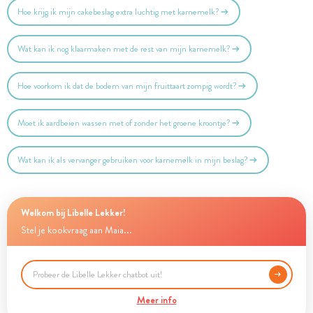
Hoe krijg ik mijn cakebeslag extra luchtig met karnemelk?
Wat kan ik nog klaarmaken met de rest van mijn karnemelk?
Hoe voorkom ik dat de bodem van mijn fruittaart zompig wordt?
Moet ik aardbeien wassen met of zonder het groene kroontje?
Wat kan ik als vervanger gebruiken voor karnemelk in mijn beslag?
Welkom bij Libelle Lekker!
Stel je kookvraag aan Maia...
Meer info