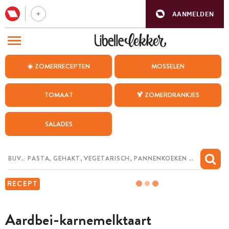
AANMELDEN
BEZOEK ONZE ANDERE WEBSITES
☀️ ZOMERRECEPTEN
MOSSELEN
RECEPTEN
TOMAAT
🍹 ZOMERDRANKJES
WEEKMENU
SALADES
CHAT MET MAIA
INSPIRATIE
MIJN BEWAARDE RECEPTEN
RECEPT
Aardbei-karnemelktaart