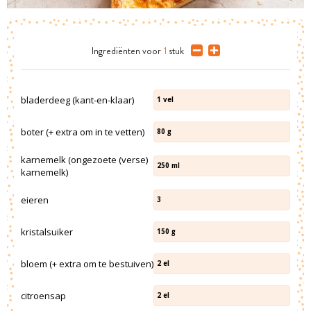
Ingrediënten
voor
1
stuk
bladerdeeg (kant-en-klaar)
1
vel
boter (+ extra om in te vetten)
80
g
karnemelk (ongezoete (verse)
250
ml
karnemelk)
eieren
3
kristalsuiker
150
g
bloem (+ extra om te bestuiven)
2
el
citroensap
2
el