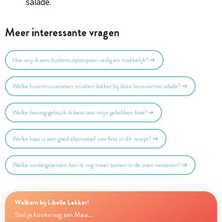
salade.
Meer interessante vragen
Hoe snij ik een butternutpompoen veilig en makkelijk?
Welke hummusvariaties smaken lekker bij deze lauwwarme salade?
Welke honing gebruik ik best voor mijn gebakken feta?
Welke kaas is een goed alternatief voor feta in dit recept?
Welke wintergroenten kan ik nog meer samen in de oven roosteren?
Welkom bij Libelle Lekker!
Stel je kookvraag aan Maia...