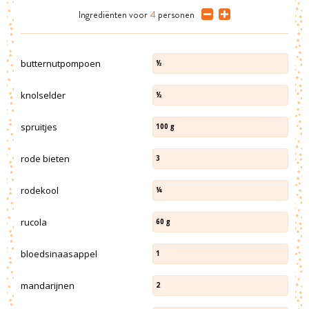
Ingrediënten
voor
4
personen
butternutpompoen
½
knolselder
½
spruitjes
100
g
rode bieten
3
rodekool
¼
rucola
60
g
bloedsinaasappel
1
mandarijnen
2