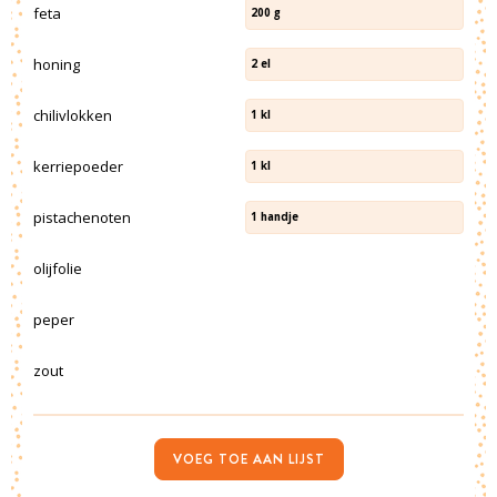
feta
200
g
honing
2
el
chilivlokken
1
kl
kerriepoeder
1
kl
pistachenoten
1
handje
olijfolie
peper
zout
VOEG TOE AAN LIJST