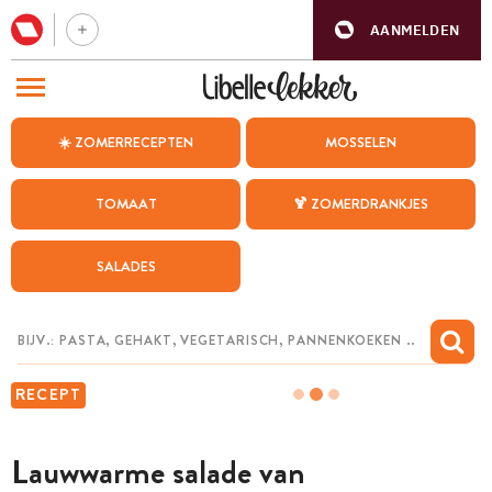
AANMELDEN
BEZOEK ONZE ANDERE WEBSITES
☀️ ZOMERRECEPTEN
MOSSELEN
RECEPTEN
TOMAAT
🍹 ZOMERDRANKJES
WEEKMENU
SALADES
CHAT MET MAIA
INSPIRATIE
MIJN BEWAARDE RECEPTEN
RECEPT
Lauwwarme salade van