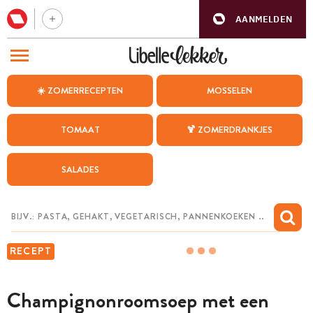
AANMELDEN
BEZOEK ONZE ANDERE WEBSITES
☀️ ZOMERRECEPTEN
MOSSELEN
RECEPTEN
TOMAAT
🍹 ZOMERDRANKJES
WEEKMENU
SALADES
CHAT MET MAIA
INSPIRATIE
MIJN BEWAARDE RECEPTEN
RECEPT
Champignonroomsoep met een