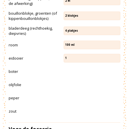
2
el
de afwerking)
bouillonblokje, groenten (of
2
blokjes
kippenbouillonblokjes)
bladerdeeg (rechthoekig,
4
plakjes
diepvries)
room
100
ml
eidooier
1
boter
olijfolie
peper
zout
Voor de focaccia