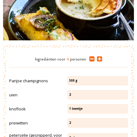
Ingrediënten
voor
4
personen
Parijse champignons
500
g
uien
2
knoflook
1
teentje
preiwitten
2
peterselie (gesnipperd, voor