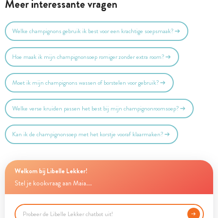
Meer interessante vragen
Welke champignons gebruik ik best voor een krachtige soepsmaak?
Hoe maak ik mijn champignonsoep romiger zonder extra room?
Moet ik mijn champignons wassen of borstelen voor gebruik?
Welke verse kruiden passen het best bij mijn champignonroomsoep?
Kan ik de champignonsoep met het korstje vooraf klaarmaken?
Welkom bij Libelle Lekker!
Stel je kookvraag aan Maia...