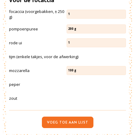
focaccia (voorgebakken, ± 250
1
g)
pompoenpuree
200
g
rode ui
1
tijm (enkele takjes, voor de afwerking)
mozzarella
100
g
peper
zout
VOEG TOE AAN LIJST