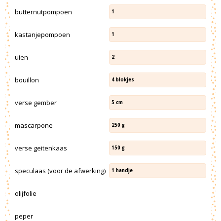
butternutpompoen
1
kastanjepompoen
1
uien
2
bouillon
4
blokjes
verse gember
5
cm
mascarpone
250
g
verse geitenkaas
150
g
speculaas (voor de afwerking)
1
handje
olijfolie
peper