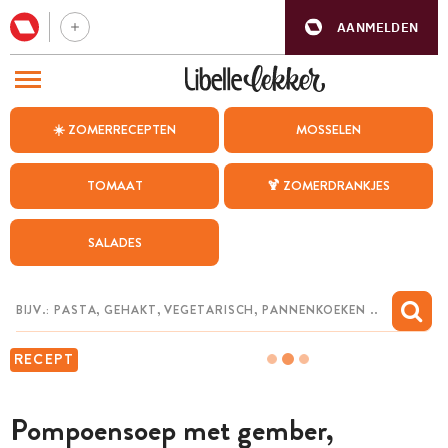
AANMELDEN
BEZOEK ONZE ANDERE WEBSITES
☀️ ZOMERRECEPTEN
MOSSELEN
RECEPTEN
TOMAAT
🍹 ZOMERDRANKJES
WEEKMENU
SALADES
CHAT MET MAIA
INSPIRATIE
MIJN BEWAARDE RECEPTEN
RECEPT
Pompoensoep met gember,