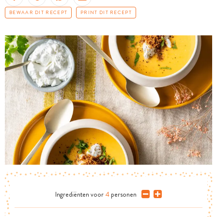
BEWAAR DIT RECEPT
PRINT DIT RECEPT
Ingrediënten
voor
4
personen