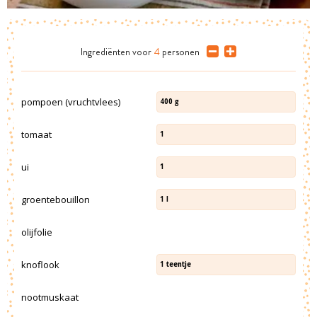
Ingrediënten
voor
4
personen
pompoen (vruchtvlees)
400
g
tomaat
1
ui
1
groentebouillon
1
l
olijfolie
knoflook
1
teentje
nootmuskaat