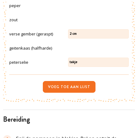
peper
zout
verse gember (geraspt)
2
cm
geitenkaas (halfharde)
peterselie
takje
VOEG TOE AAN LIJST
bereiding