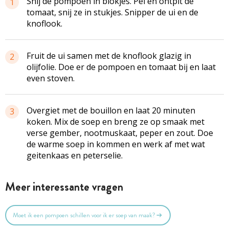
Snij de pompoen in blokjes. Pel en ontpit de
1
tomaat, snij ze in stukjes. Snipper de ui en de
knoflook.
Fruit de ui samen met de knoflook glazig in
2
olijfolie. Doe er de pompoen en tomaat bij en laat
even stoven.
Overgiet met de bouillon en laat 20 minuten
3
koken. Mix de soep en breng ze op smaak met
verse gember, nootmuskaat, peper en zout. Doe
de warme soep in kommen en werk af met wat
geitenkaas en peterselie.
Meer interessante vragen
Moet ik een pompoen schillen voor ik er soep van maak?