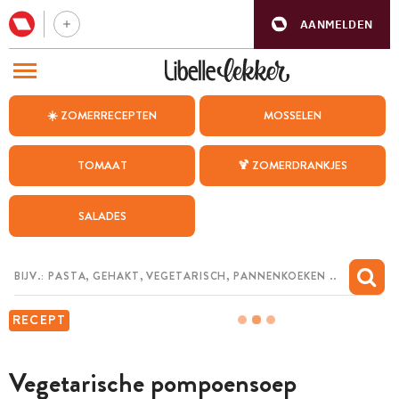
AANMELDEN
BEZOEK ONZE ANDERE WEBSITES
☀️ ZOMERRECEPTEN
MOSSELEN
RECEPTEN
TOMAAT
🍹 ZOMERDRANKJES
WEEKMENU
SALADES
CHAT MET MAIA
INSPIRATIE
MIJN BEWAARDE RECEPTEN
RECEPT
Vegetarische pompoensoep