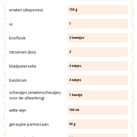
erwten (diepvries)
150
g
ui
1
knoflook
2
teentjes
citroenen (bio)
2
bladpeterselie
4
takjes
basilicum
4
takjes
scheutjes (erwtenscheutjes,
1
handje
voor de afwerking)
witte wijn
100
ml
geraspte parmezaan
50
g