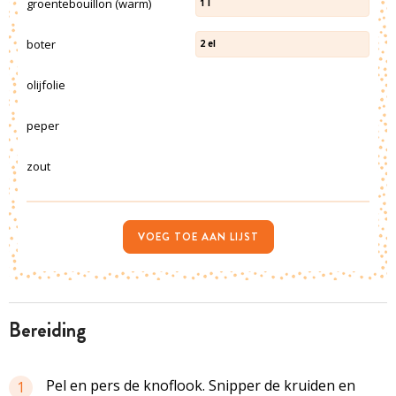
groentebouillon (warm)
1
l
boter
2
el
olijfolie
peper
zout
VOEG TOE AAN LIJST
bereiding
Pel en pers de knoflook. Snipper de kruiden en
1