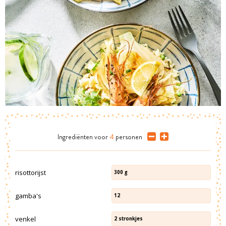
Ingrediënten
voor
4
personen
risottorijst
300
g
gamba's
12
venkel
2
stronkjes