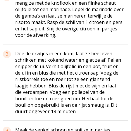
meng ze met de knoflook en een flinke scheut
olijfolie tot een marinade. Lepel de marinade over
de gamba’s en laat ze marineren terwijl je de
risotto maakt. Rasp de schil van 1 citroen en pers
er het sap uit. Snij de overige citroen in partjes
voor de afwerking.
Doe de erwtjes in een kom, laat ze heel even
2
schrikken met kokend water en giet ze af. Pel en
snipper de ui. Verhit olijfolie in een pot, fruit er
de ui in en blus die met het citroensap. Voeg de
rijstkorrels toe en roer tot ze een glanzend
laagje hebben. Blus de rijst met de wijn en laat
die verdampen. Voeg een pollepel van de
bouillon toe en roer goed om. Herhaal tot de
bouillon opgebruikt is en de rijst smeuïg is. Dit
duurt ongeveer 18 minuten.
Maak de venkel schoon en snij ze in partjes.
3