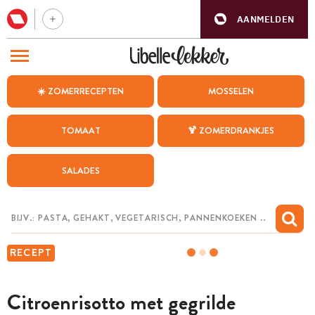
AANMELDEN
BEZOEK ONZE ANDERE WEBSITES
☀️ ZOMERRECEPTEN
MOSSELEN
RECEPTEN
TOMAAT
🍹 ZOMERDRANKJES
WEEKMENU
SALADES
CHAT MET MAIA
INSPIRATIE
MIJN BEWAARDE RECEPTEN
RECEPT
Citroenrisotto met gegrilde