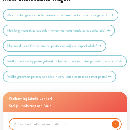
Moet ik diepgevroren edamameboontjes eerst koken voor ik ze gebruik?
Hoe lang moet ik aardappelen koken voor een koude aardappelsalade?
Hoe maak ik zelf verse groene pesto voor mijn aardappelsalade?
Welke soort aardappelen gebruik ik het best voor een stevige aardappelsalade?
Welke groenten passen het best in een koude pastasalade met pesto?
Welkom bij Libelle Lekker!
Stel je kookvraag aan Maia...