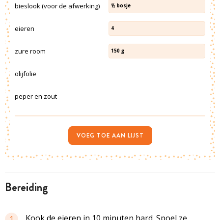
bieslook (voor de afwerking)
½
bosje
eieren
4
zure room
150
g
olijfolie
peper en zout
VOEG TOE AAN LIJST
bereiding
Kook de eieren in 10 minuten hard. Spoel ze
1