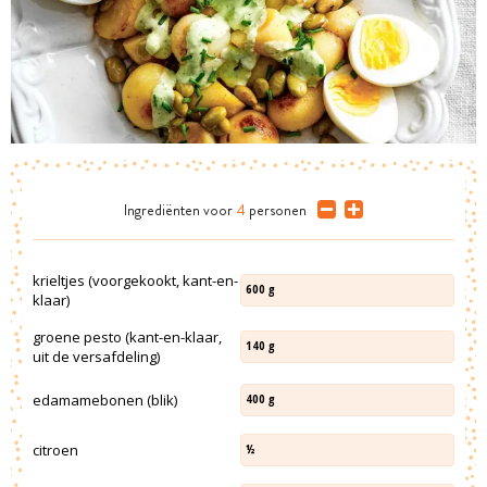
Ingrediënten
voor
4
personen
krieltjes (voorgekookt, kant-en-
600
g
klaar)
groene pesto (kant-en-klaar,
140
g
uit de versafdeling)
edamamebonen (blik)
400
g
citroen
½