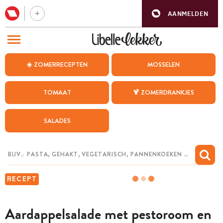
AANMELDEN
BEZOEK ONZE ANDERE WEBSITES
☀️ ZOMERRECEPTEN
MOSSELEN
RECEPTEN
TOMAAT
🍹 ZOMERDRANKJES
WEEKMENU
SALADES
CHAT MET MAIA
INSPIRATIE
MIJN BEWAARDE RECEPTEN
RECEPT
Aardappelsalade met pestoroom en