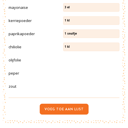
mayonaise
3
el
kerriepoeder
1
kl
paprikapoeder
1
snuifje
chiliolie
1
kl
olijfolie
peper
zout
VOEG TOE AAN LIJST