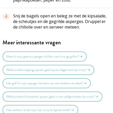
Snij de bagels open en beleg ze met de kipsalade,
4
de scheutjes en de gegrilde asperges. Druppel er
de chiliolie over en serveer meteen.
Meer interessante vragen
Moet ik mijn groene asperges schillen voor ik ze ga grillen?
Welke andere toppings passen goed bij een bagel met kip-curry?
Hoe grill ik mijn asperges het best voor een krokant resultaat?
Welke andere fruitsoorten passen goed in een zelfgemaakte kip-curry?
Hoe voorkom ik dat mijn kip-curry te lopend wordt?