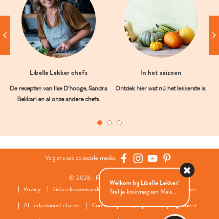
Libelle Lekker chefs
In het seizoen
De recepten van Ilse D’hooge, Sandra
Ontdek hier wat nú het lekkerste is.
Bekkari en al onze andere chefs.
Volg ons ook op sociale media:
© 2026 - Roularta Media Group
Welkom bij Libelle Lekker!
Privacy
Gebruiksvoorwaarden
Cookies
Cookies instellingen
Stel je kookvraag aan Maia...
AI: redactioneel charter
Contact
FAQ
Wedstrijdreglement