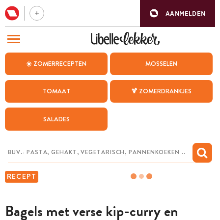
AANMELDEN
BEZOEK ONZE ANDERE WEBSITES
☀️ ZOMERRECEPTEN
MOSSELEN
RECEPTEN
TOMAAT
🍹 ZOMERDRANKJES
WEEKMENU
SALADES
CHAT MET MAIA
INSPIRATIE
MIJN BEWAARDE RECEPTEN
RECEPT
Bagels met verse kip-curry en