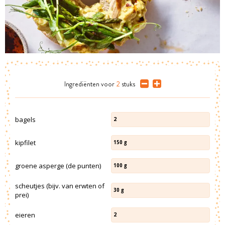
Ingrediënten
voor
2
stuks
bagels
2
kipfilet
150
g
groene asperge (de punten)
100
g
scheutjes (bijv. van erwten of
30
g
prei)
eieren
2