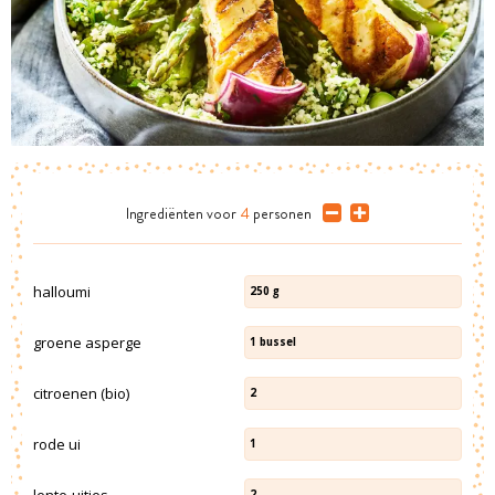
Ingrediënten
voor
4
personen
halloumi
250
g
groene asperge
1
bussel
citroenen (bio)
2
rode ui
1
lente-uitjes
2