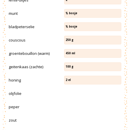
munt
½
bosje
bladpeterselie
½
bosje
couscous
250
g
groentebouillon (warm)
450
ml
geitenkaas (zachte)
100
g
honing
2
el
olijfolie
peper
zout