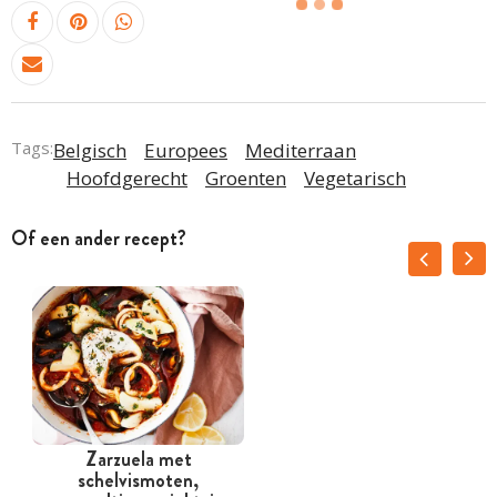
Tags:
Belgisch
Europees
Mediterraan
Hoofdgerecht
Groenten
Vegetarisch
Of een ander recept?
Zarzuela met
schelvismoten,