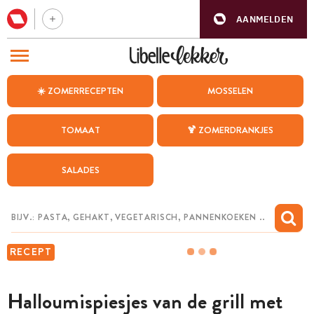
AANMELDEN
BEZOEK ONZE ANDERE WEBSITES
☀️ ZOMERRECEPTEN
MOSSELEN
RECEPTEN
TOMAAT
🍹 ZOMERDRANKJES
WEEKMENU
SALADES
CHAT MET MAIA
INSPIRATIE
MIJN BEWAARDE RECEPTEN
RECEPT
Halloumispiesjes van de grill met