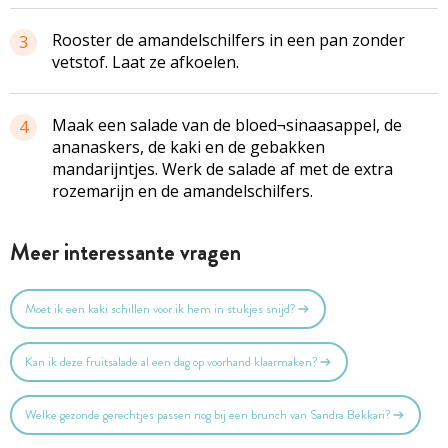
Rooster de amandelschilfers in een pan zonder
3
vetstof. Laat ze afkoelen.
Maak een salade van de bloed¬sinaasappel, de
4
ananaskers, de kaki en de gebakken
mandarijntjes. Werk de salade af met de extra
rozemarijn en de amandelschilfers.
Meer interessante vragen
Moet ik een kaki schillen voor ik hem in stukjes snijd?
Kan ik deze fruitsalade al een dag op voorhand klaarmaken?
Welke gezonde gerechtjes passen nog bij een brunch van Sandra Bekkari?