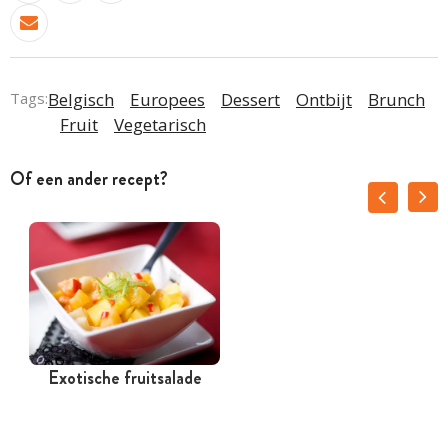
Tags:
Belgisch
Europees
Dessert
Ontbijt
Brunch
Fruit
Vegetarisch
Of een ander recept?
Exotische fruitsalade
C