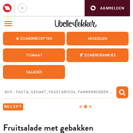
AANMELDEN
BEZOEK ONZE ANDERE WEBSITES
☀️ ZOMERRECEPTEN
MOSSELEN
RECEPTEN
TOMAAT
🍹 ZOMERDRANKJES
WEEKMENU
SALADES
CHAT MET MAIA
INSPIRATIE
MIJN BEWAARDE RECEPTEN
RECEPT
Fruitsalade met gebakken