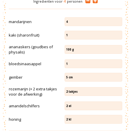
Ingrediënten
voor
4
personen
mandarijnen
4
kaki (sharonfruit)
1
ananaskers (goudbes of
100
g
physalis)
bloedsinaasappel
1
gember
5
cm
rozemarijn (+ 2 extra takjes
2
takjes
voor de afwerking)
amandelschilfers
2
el
honing
2
kl