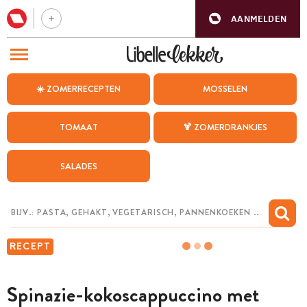
AANMELDEN
BEZOEK ONZE ANDERE WEBSITES
☀️ ZOMERRECEPTEN
MOSSELEN
RECEPTEN
TOMAAT
🍹 ZOMERDRANKJES
WEEKMENU
SALADES
CHAT MET MAIA
INSPIRATIE
MIJN BEWAARDE RECEPTEN
RECEPT
Spinazie-kokoscappuccino met