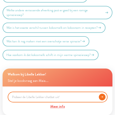
Welke andere verrassende afwerking past er goed bij een romige
spinaziesoep?
Wat is het exacte verschil tussen kokosmelk en kokosroom in recepten?
Wat kan ik nog maken met een overschotje verse spinazie?
Hoe voorkom ik dat kokosmelk schift in mijn warme spinaziesoep?
Welkom bij Libelle Lekker!
Stel je kookvraag aan Maia...
Meer info