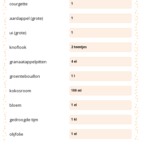
courgette
1
aardappel (grote)
1
ui (grote)
1
knoflook
2
teentjes
granaatappelpitten
4
el
groentebouillon
1
l
kokosroom
100
ml
bloem
1
el
gedroogde tijm
1
kl
olijfolie
1
el