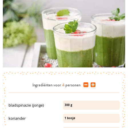
Ingrediënten
voor
4
personen
bladspinazie (jonge)
300
g
koriander
1
bosje