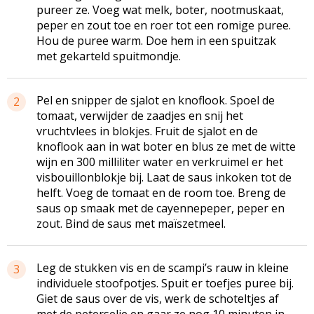
pureer ze. Voeg wat melk, boter, nootmuskaat,
peper en zout toe en roer tot een romige puree.
Hou de puree warm. Doe hem in een spuitzak
met gekarteld spuitmondje.
Pel en snipper de sjalot en knoflook. Spoel de
2
tomaat, verwijder de zaadjes en snij het
vruchtvlees in blokjes. Fruit de sjalot en de
knoflook aan in wat boter en blus ze met de witte
wijn en 300 milliliter water en verkruimel er het
visbouillonblokje bij. Laat de saus inkoken tot de
helft. Voeg de tomaat en de room toe. Breng de
saus op smaak met de cayenne­peper, peper en
zout. Bind de saus met maïszetmeel.
Leg de stukken vis en de scampi’s rauw in kleine
3
individuele stoofpotjes. Spuit er toefjes puree bij.
Giet de saus over de vis, werk de schoteltjes af
met de peterselie en gaar ze nog 10 minuten in