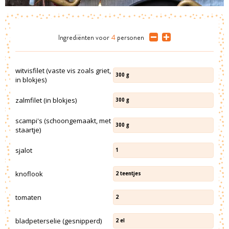
Ingrediënten
voor
4
personen
witvisfilet (vaste vis zoals griet,
300
g
in blokjes)
zalmfilet (in blokjes)
300
g
scampi's (schoongemaakt, met
300
g
staartje)
sjalot
1
knoflook
2
teentjes
tomaten
2
bladpeterselie (gesnipperd)
2
el