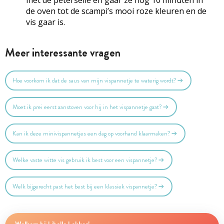
de oven tot de scampi’s mooi roze kleuren en de
vis gaar is.
Meer interessante vragen
Hoe voorkom ik dat de saus van mijn vispannetje te waterig wordt?
Moet ik prei eerst aanstoven voor hij in het vispannetje gaat?
Kan ik deze minivispannetjes een dag op voorhand klaarmaken?
Welke vaste witte vis gebruik ik best voor een vispannetje?
Welk bijgerecht past het best bij een klassiek vispannetje?
Welkom bij Libelle Lekker!