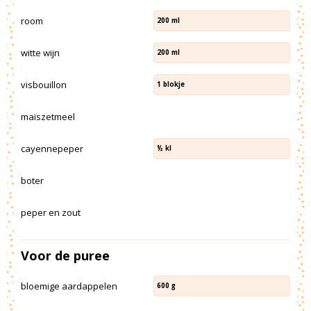
room
200
ml
witte wijn
200
ml
visbouillon
1
blokje
maïszetmeel
cayennepeper
½
kl
boter
peper en zout
Voor de puree
bloemige aardappelen
600
g