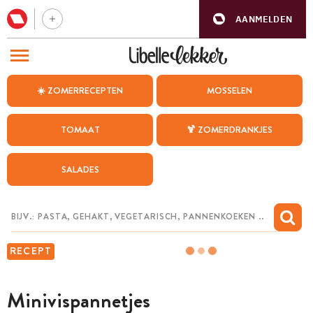
AANMELDEN
BEZOEK ONZE ANDERE WEBSITES
☀️ ZOMERRECEPTEN
MOSSELEN
RECEPTEN
TOMAAT
🍹 ZOMERDRANKJES
WEEKMENU
SALADES
CHAT MET MAIA
INSPIRATIE
MIJN BEWAARDE RECEPTEN
RECEPT
Minivispannetjes