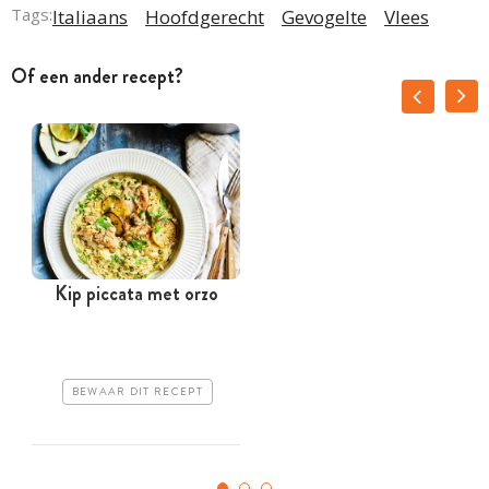
Tags:
Italiaans
Hoofdgerecht
Gevogelte
Vlees
Of een ander recept?
Kip piccata met orzo
T
BEWAAR DIT RECEPT