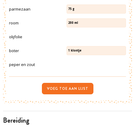
parmezaan
75
g
room
200
ml
olijfolie
boter
1
klontje
peper en zout
VOEG TOE AAN LIJST
bereiding