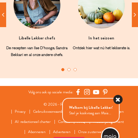
Libelle Lekker chefs
In het seizoen
De recepten van Ilse D’hooge, Sandra
Ontdek hier wat nú het lekkerste is.
Bekkari en al onze andere chefs.
Volg ons ook op sociale media:
© 2026 - Roularta Media Group
Welkom bij Libelle Lekker!
Privacy
Gebruiksvoorwaarden
Cookies
Cookies instellingen
Stel je kookvraag aan Maia...
AI: redactioneel charter
Contact
FAQ
Wedstrijdreglement
Abonneren
Adverteren
Onze zusterwebsites