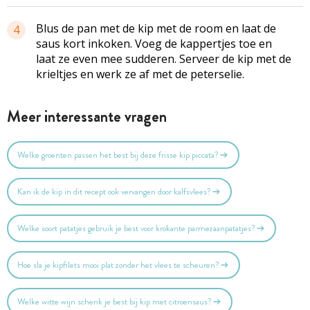
Blus de pan met de kip met de room en laat de
4
saus kort inkoken. Voeg de kappertjes toe en
laat ze even mee sudderen. Serveer de kip met de
krieltjes en werk ze af met de peterselie.
Meer interessante vragen
Welke groenten passen het best bij deze frisse kip piccata?
Kan ik de kip in dit recept ook vervangen door kalfsvlees?
Welke soort patatjes gebruik je best voor krokante parmezaanpatatjes?
Hoe sla je kipfilets mooi plat zonder het vlees te scheuren?
Welke witte wijn schenk je best bij kip met citroensaus?