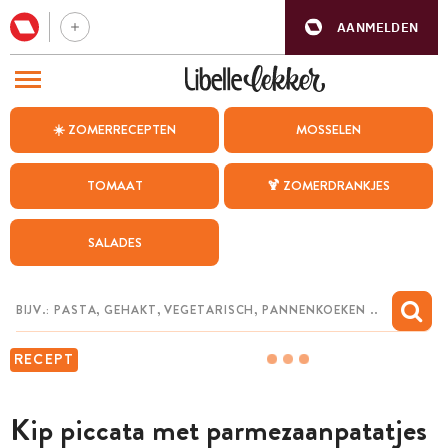
AANMELDEN
BEZOEK ONZE ANDERE WEBSITES
☀️ ZOMERRECEPTEN
MOSSELEN
RECEPTEN
TOMAAT
🍹 ZOMERDRANKJES
WEEKMENU
SALADES
CHAT MET MAIA
INSPIRATIE
MIJN BEWAARDE RECEPTEN
RECEPT
Kip piccata met parmezaanpatatjes