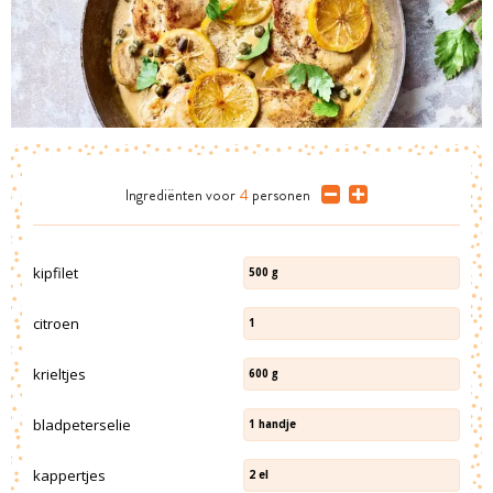
Ingrediënten
voor
4
personen
kipfilet
500
g
citroen
1
krieltjes
600
g
bladpeterselie
1
handje
kappertjes
2
el