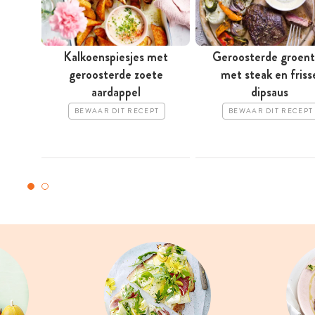
Kalkoenspiesjes met
Geroosterde groen
geroosterde zoete
met steak en friss
aardappel
dipsaus
BEWAAR DIT RECEPT
BEWAAR DIT RECEPT