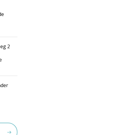
de
oeg 2
e
.
nder