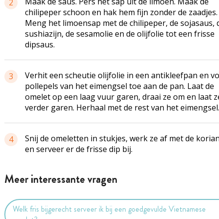
Maak de saus. Pers het sap uit de limoen. Maak de
2
chilipeper schoon en hak hem fijn zonder de zaadjes.
Meng het limoensap met de chilipeper, de sojasaus, 
sushiazijn, de sesamolie en de olijfolie tot een frisse
dipsaus.
Verhit een scheutie olijfolie in een antikleefpan en v
3
pollepels van het eimengsel toe aan de pan. Laat de
omelet op een laag vuur garen, draai ze om en laat z
verder garen. Herhaal met de rest van het eimengsel
Snij de omeletten in stukjes, werk ze af met de koria
4
en serveer er de frisse dip bij.
Meer interessante vragen
Welk fris bijgerecht serveer ik bij een goedgevulde Vietnamese