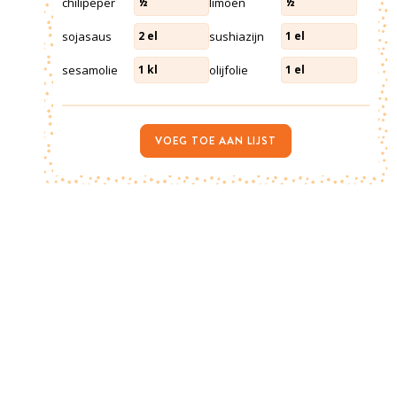
chilipeper
limoen
½
½
sojasaus
sushiazijn
2
el
1
el
sesamolie
olijfolie
1
kl
1
el
VOEG TOE AAN LIJST