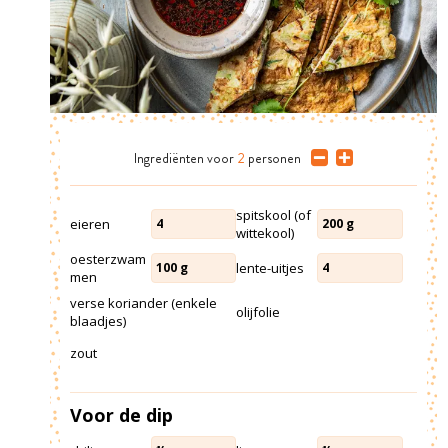
Ingrediënten
voor
2
personen
spitskool (of
eieren
4
200
g
wittekool)
oesterzwam
lente-uitjes
100
g
4
men
verse koriander (enkele
olijfolie
blaadjes)
zout
Voor de dip