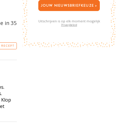
JOUW NIEUWSBRIEFKEUZE >
Uitschrijven is op elk moment mogelijk
e in 35
Privacybeleid
T RECEPT
s.
.
. Klop
et