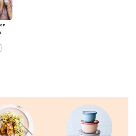
ten
Summer rolls met dipsaus
e
BEWAAR DIT RECEPT