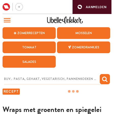
AANMELDEN
BEZOEK ONZE ANDERE WEBSITES
☀️ ZOMERRECEPTEN
MOSSELEN
RECEPTEN
TOMAAT
🍹 ZOMERDRANKJES
WEEKMENU
SALADES
CHAT MET MAIA
INSPIRATIE
MIJN BEWAARDE RECEPTEN
RECEPT
Wraps met groenten en spiegelei