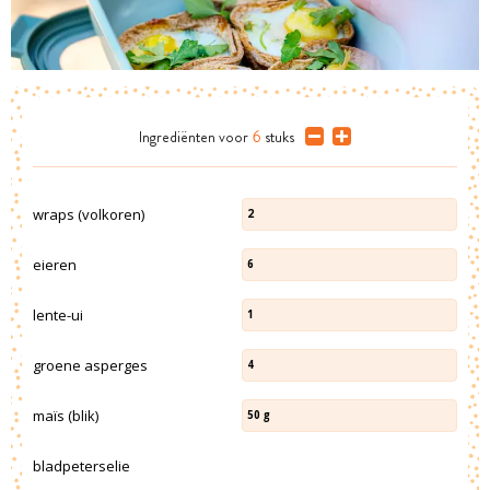
Ingrediënten
voor
6
stuks
wraps (volkoren)
2
eieren
6
lente-ui
1
groene asperges
4
maïs (blik)
50
g
bladpeterselie