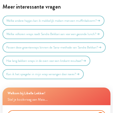
Meer interessante vragen
Welke andere hapjes kan ik makkelijk maken met een muffinbakvorm?
Welke volkoren wraps raadt Sandra Bekkari aan voor een gezonde lunch?
Passen deze groentewraps binnen de Sana-methode van Sandra Bekkari?
Hoe lang bakken wraps in de oven voor een krokant resultaat?
Kan ik het spiegelei in mijn wrap vervangen door roerei?
Welkom bij Libelle Lekker!
Stel je kookvraag aan Maia...