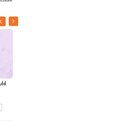
uld
Minispiesjes met
spruitjes, ham en
mozzarella
BEWAAR DIT RECEPT