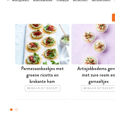
Parmezaankoekjes met
Artisjokbodems gev
groene ricotta en
met zure room en
krokante ham
garnaaltjes
BEWAAR DIT RECEPT
BEWAAR DIT RECEPT