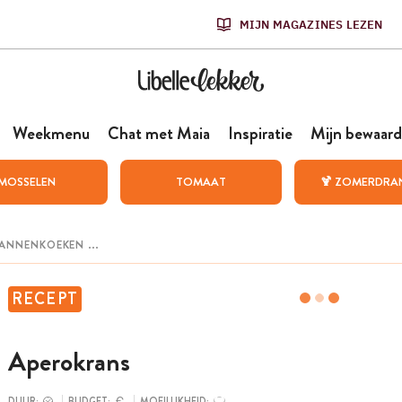
MIJN MAGAZINES LEZEN
Weekmenu
Chat met Maia
Inspiratie
Mijn bewaard
MOSSELEN
TOMAAT
🍹 ZOMERDRA
RECEPT
Aperokrans
DUUR:
BUDGET:
MOEILIJKHEID: