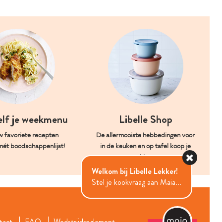
elf je weekmenu
Libelle Shop
w favoriete recepten
De allermooiste hebbedingen voor
mét boodschappenlijst!
in de keuken en op tafel koop je
hier.
Welkom bij Libelle Lekker!
Stel je kookvraag aan Maia...
tact
FAQ
Wedstrijdreglement