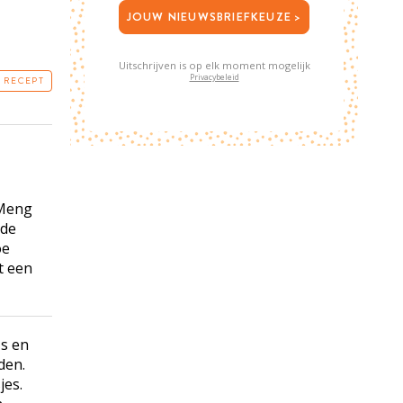
JOUW NIEUWSBRIEFKEUZE >
Uitschrijven is op elk moment mogelijk
Privacybeleid
T RECEPT
 Meng
 de
oe
t een
s en
den.
jes.