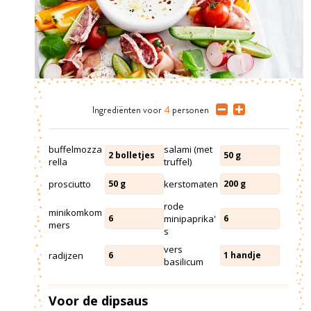
Ingrediënten
voor
4
personen
buffelmozza
salami (met
2
bolletjes
50
g
rella
truffel)
prosciutto
kerstomaten
50
g
200
g
rode
minikomkom
minipaprika'
6
6
mers
s
vers
radijzen
6
1
handje
basilicum
Voor de dipsaus