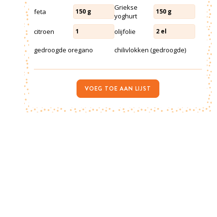
Griekse
feta
150
g
150
g
yoghurt
citroen
olijfolie
1
2
el
gedroogde oregano
chilivlokken (gedroogde)
VOEG TOE AAN LIJST