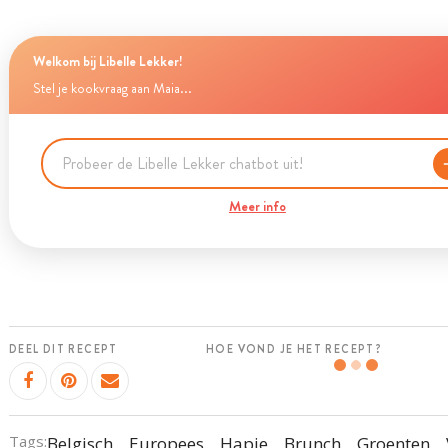
Welkom bij Libelle Lekker!
Stel je kookvraag aan Maia...
Meer info
DEEL DIT RECEPT
HOE VOND JE HET RECEPT?
Tags:
Belgisch
Europees
Hapje
Brunch
Groenten