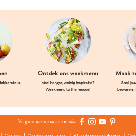
oen
Ontdek ons weekmenu
Maak z
ekkerste is.
Veel honger, weinig inspiratie?
Snel jou
Weekmenu to the rescue!
bewaren, 
Volg ons ook op sociale media:
Cookies
Cookies instellingen
AI: redactioneel charter
Con