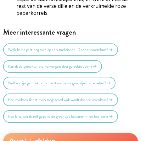
rest van de verse dille en de verkruimelde roze
peperkorrels.
Meer interessante vragen
Welk beleg past nog goed op een traditioneel Deens smørrebrød?
Kan ik de gerookte forel vervangen door gerookte zalm?
Welke azijn gebruik ik het best om verse groentjes te pekelen?
Hoe voorkom ik dat mijn roggebrood wak wordt door de roomkaas?
Hoe lang kan ik zelf gepekelde groentjes bewaren in de koelkast?
Welkom bij Libelle Lekker!