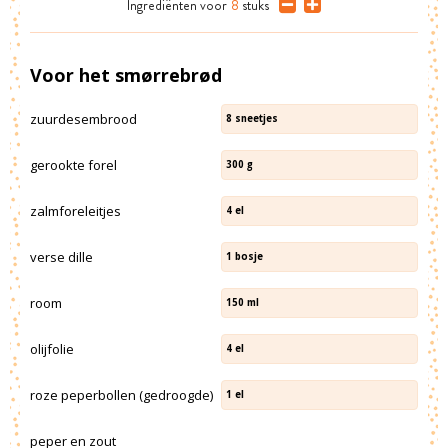
Ingrediënten
voor
8
stuks
Voor het smørrebrød
zuurdesembrood
8
sneetjes
gerookte forel
300
g
zalmforeleitjes
4
el
verse dille
1
bosje
room
150
ml
olijfolie
4
el
roze peperbollen (gedroogde)
1
el
peper en zout