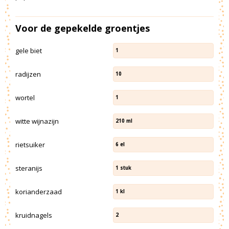
Voor de gepekelde groentjes
gele biet
1
radijzen
10
wortel
1
witte wijnazijn
210
ml
rietsuiker
6
el
steranijs
1
stuk
korianderzaad
1
kl
kruidnagels
2