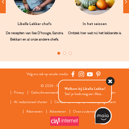
Libelle Lekker chefs
In het seizoen
De recepten van Ilse D’hooge, Sandra
Ontdek hier wat nú het lekkerste is.
Bekkari en al onze andere chefs.
Volg ons ook op sociale media:
© 2026 - Roularta Media Group
Welkom bij Libelle Lekker!
Privacy
Gebruiksvoorwaarden
Cookies
Cookies instellingen
Stel je kookvraag aan Maia...
AI: redactioneel charter
Contact
FAQ
Wedstrijdreglement
Abonneren
Adverteren
Onze zusterwebsites