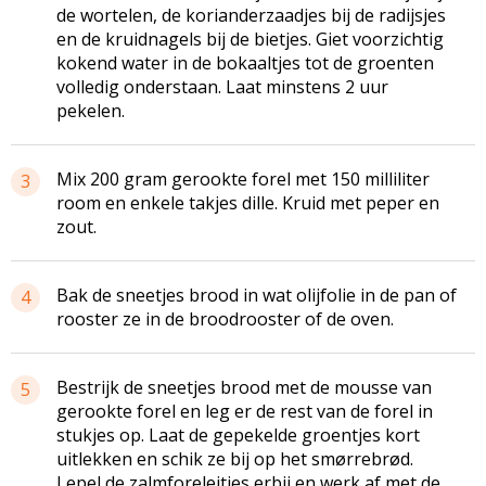
de wortelen, de korianderzaadjes bij de radijsjes
en de kruidnagels bij de bietjes. Giet voorzichtig
kokend water in de bokaaltjes tot de groenten
volledig onderstaan. Laat minstens 2 uur
pekelen.
Mix 200 gram gerookte forel met 150 milliliter
3
room en enkele takjes dille. Kruid met peper en
zout.
Bak de sneetjes brood in wat olijfolie in de pan of
4
rooster ze in de broodrooster of de oven.
Bestrijk de sneetjes brood met de mousse van
5
gerookte forel en leg er de rest van de forel in
stukjes op. Laat de gepekelde groentjes kort
uitlekken en schik ze bij op het smørrebrød.
Lepel de zalmforeleitjes erbij en werk af met de