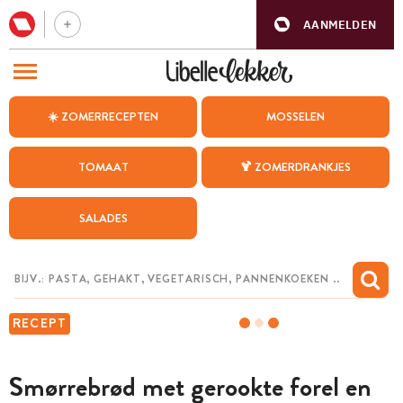
AANMELDEN
BEZOEK ONZE ANDERE WEBSITES
☀️ ZOMERRECEPTEN
MOSSELEN
RECEPTEN
TOMAAT
🍹 ZOMERDRANKJES
WEEKMENU
SALADES
CHAT MET MAIA
INSPIRATIE
MIJN BEWAARDE RECEPTEN
RECEPT
Smørrebrød met gerookte forel en