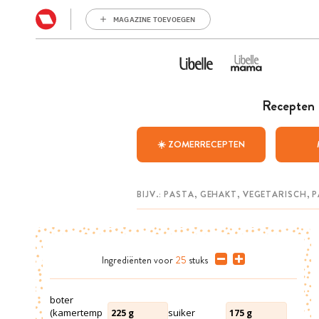
MAGAZINE TOEVOEGEN
Recepten
☀️ ZOMERRECEPTEN
Ingrediënten
voor
25
stuks
boter
(kamertemp
suiker
225
g
175
g