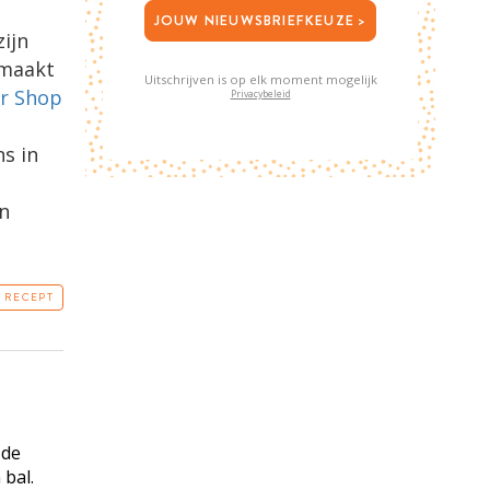
JOUW NIEUWSBRIEFKEUZE >
ijn
emaakt
Uitschrijven is op elk moment mogelijk
er Shop
Privacybeleid
s in
n
T RECEPT
 de
 bal.