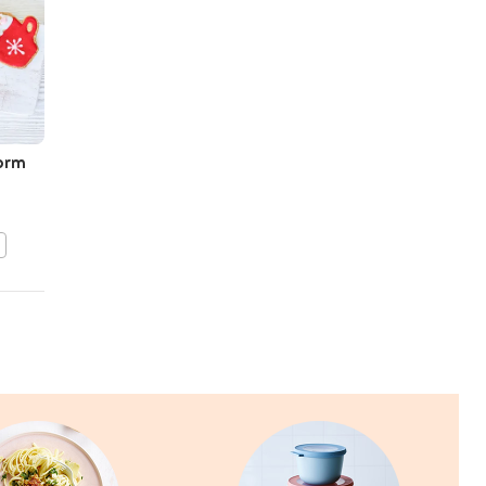
vorm
Boterkoekjes met vrolijke
slingers
BEWAAR DIT RECEPT