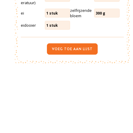
eratuur)
zelfrijzende
ei
1
stuk
300
g
bloem
eidooier
1
stuk
VOEG TOE AAN LIJST