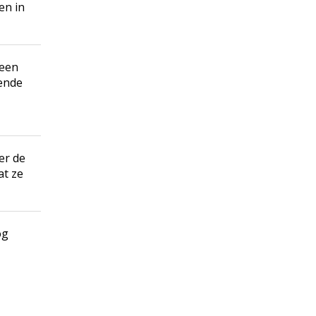
en in
 een
lende
er de
at ze
og