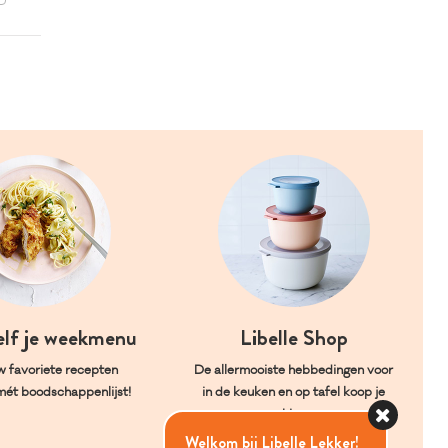
elf je weekmenu
Libelle Shop
w favoriete recepten
De allermooiste hebbedingen voor
mét boodschappenlijst!
in de keuken en op tafel koop je
hier.
Welkom bij Libelle Lekker!