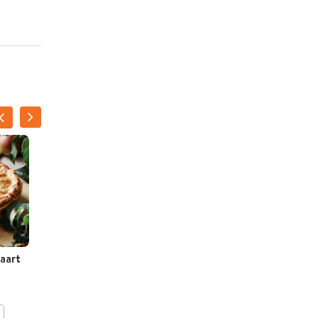
aart
Vegan appeltaart
BEWAAR DIT RECEPT