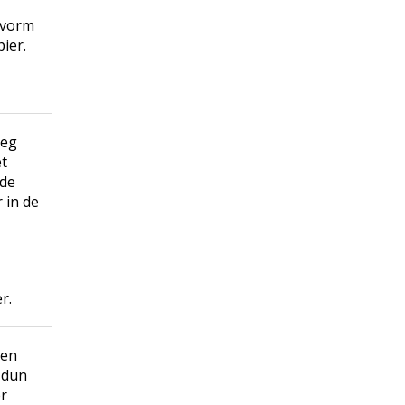
gvorm
ier.
Leg
et
 de
 in de
r.
 en
 dun
er