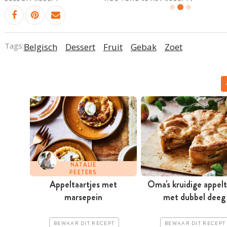
Tags:
Belgisch
Dessert
Fruit
Gebak
Zoet
NATALIE
PEETERS
Appeltaartjes met
Oma's kruidige appelt
marsepein
met dubbel deeg
BEWAAR DIT RECEPT
BEWAAR DIT RECEPT