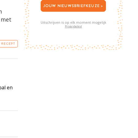
JOUW NIEUWSBRIEFKEUZE >
n
t met
Uitschrijven is op elk moment mogelijk
Privacybeleid
T RECEPT
bal en