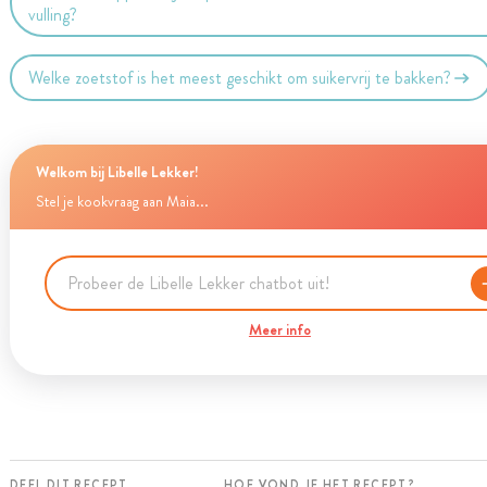
vulling?
Welke zoetstof is het meest geschikt om suikervrij te bakken?
Welkom bij Libelle Lekker!
Stel je kookvraag aan Maia...
Meer info
DEEL DIT RECEPT
HOE VOND JE HET RECEPT?