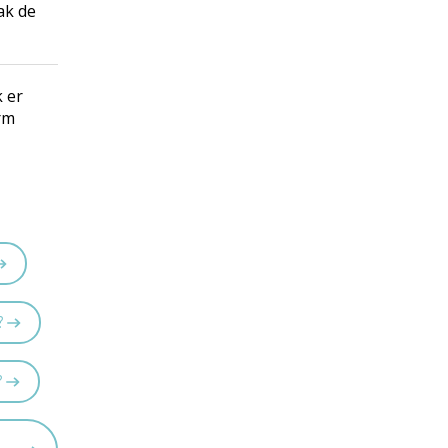
ak de
 er
rm
?
?