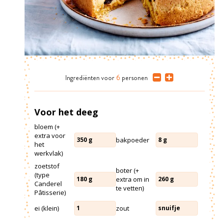
Ingrediënten
voor
6
personen
Voor het deeg
bloem (+
extra voor
bakpoeder
350
g
8
g
het
werkvlak)
zoetstof
boter (+
(type
extra om in
180
g
260
g
Canderel
te vetten)
Pâtisserie)
ei (klein)
zout
1
snuifje