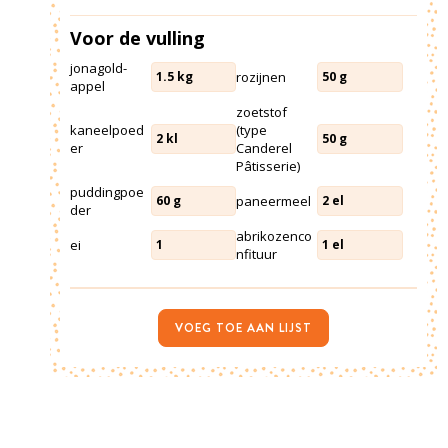
Voor de vulling
jonagold-
rozijnen
1.5
kg
50
g
appel
zoetstof
kaneelpoed
(type
2
kl
50
g
er
Canderel
Pâtisserie)
puddingpoe
paneermeel
60
g
2
el
der
abrikozenco
ei
1
1
el
nfituur
VOEG TOE AAN LIJST