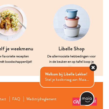
elf je weekmenu
Libelle Shop
w favoriete recepten
De allermooiste hebbedingen voor
mét boodschappenlijst!
in de keuken en op tafel koop je
hier.
Welkom bij Libelle Lekker!
Stel je kookvraag aan Maia...
tact
FAQ
Wedstrijdreglement