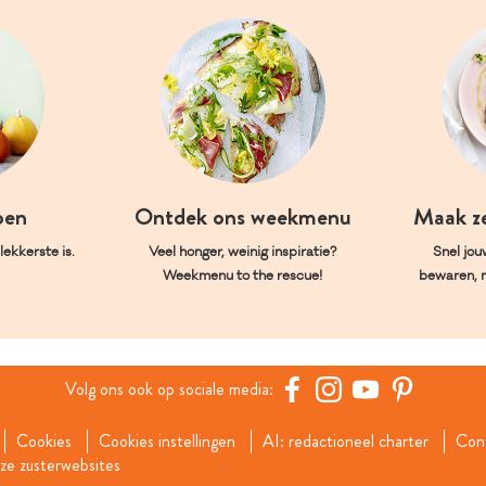
oen
Ontdek ons weekmenu
Maak z
ekkerste is.
Veel honger, weinig inspiratie?
Snel jou
Weekmenu to the rescue!
bewaren, 
Volg ons ook op sociale media:
Cookies
Cookies instellingen
AI: redactioneel charter
Con
e zusterwebsites