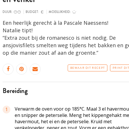
DUUR:
BUDGET:
MOEILIJKHEID:
Een heerlijk gerecht à la Pascale Naessens!
Natalie tipt!
“Extra zout bij de romanesco is niet nodig. De
ansjovisfilets smelten weg tijdens het bakken en 
op die manier zout af aan de groente.”
BEWAAR DIT RECEPT
PRINT DI
bereiding
Verwarm de oven voor op 185°C. Maal 3 el havermout
1
en snipper de peterselie. Meng het kippengehakt me
havermout, het ei en de peterselie. Kruid met
venkelpoeder, peper en zout. Vorm er een gehaktbr