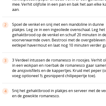
mee. Verhit olijfolie in een pan en bak het aan elke k
aan.
Spoel de venkel en snij met een mandoline in dunne
2
plakjes. Leg ze in een ingeoliede ovenschaal. Leg het
gehaktbrood op de venkel en schuif 20 minuten in d
voorverwarmde oven. Bestrooi met de overgebleven
eetlepel havermout en laat nog 10 minuten verder g
3 Verdeel intussen de romanesco in roosjes. Verhit oli
3
in een wokpan en roerbak de romanesco gaar same
de ansjovisfilets en de kappertjes. Kruid met peper (o
voeg optioneel ½ gesnipperd chilipepertje toe).
Snij het gehaktbrood in plakjes en serveer met de ve
4
en de gewokte romanesco.