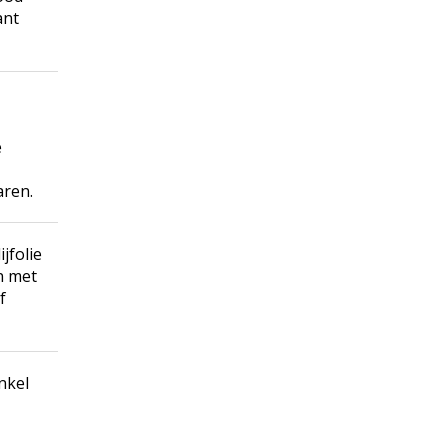
ant
e
aren.
jfolie
n met
f
nkel