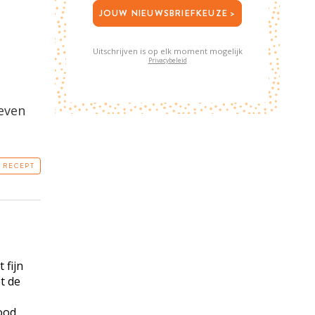
JOUW NIEUWSBRIEFKEUZE >
Uitschrijven is op elk moment mogelijk
Privacybeleid
geven
T RECEPT
 fijn
t de
ood