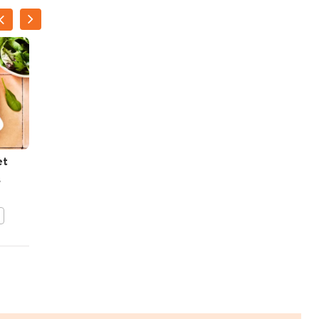
et
Gestoofde kippenboutjes
s
met uiensaus
BEWAAR DIT RECEPT