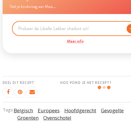
Stel je kookvraag aan Maia...
Meer info
DEEL DIT RECEPT
HOE VOND JE HET RECEPT?
Tags:
Belgisch
Europees
Hoofdgerecht
Gevogelte
Groenten
Ovenschotel