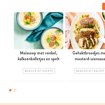
Maïssoep met venkel,
Gehaktbroodjes m
kalkoenballetjes en spelt
mosterd-uiensau
BEWAAR DIT RECEPT
BEWAAR DIT RECEPT