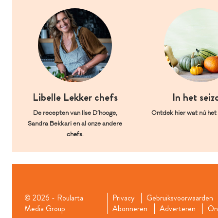
Libelle Lekker chefs
In het seiz
De recepten van Ilse D’hooge,
Ontdek hier wat nú het l
Sandra Bekkari en al onze andere
chefs.
© 2026 - Roularta
Privacy
Gebruiksvoorwaarden
Media Group
Abonneren
Adverteren
Onz