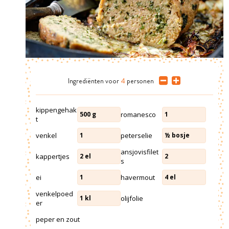
Ingrediënten
voor
4
personen
kippengehak
romanesco
500
g
1
t
venkel
peterselie
1
½
bosje
ansjovisfilet
kappertjes
2
el
2
s
ei
havermout
1
4
el
venkelpoed
olijfolie
1
kl
er
peper en zout