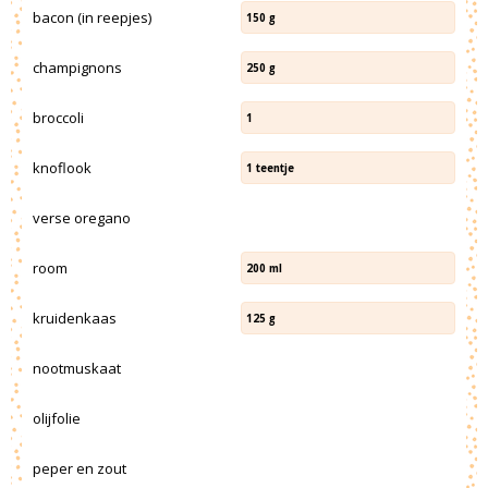
bacon (in reepjes)
150
g
champignons
250
g
broccoli
1
knoflook
1
teentje
verse oregano
room
200
ml
kruidenkaas
125
g
nootmuskaat
olijfolie
peper en zout