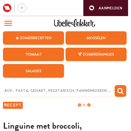
AANMELDEN
BEZOEK ONZE ANDERE WEBSITES
☀️ ZOMERRECEPTEN
MOSSELEN
RECEPTEN
TOMAAT
🍹 ZOMERDRANKJES
WEEKMENU
SALADES
CHAT MET MAIA
INSPIRATIE
MIJN BEWAARDE RECEPTEN
RECEPT
Linguine met broccoli,