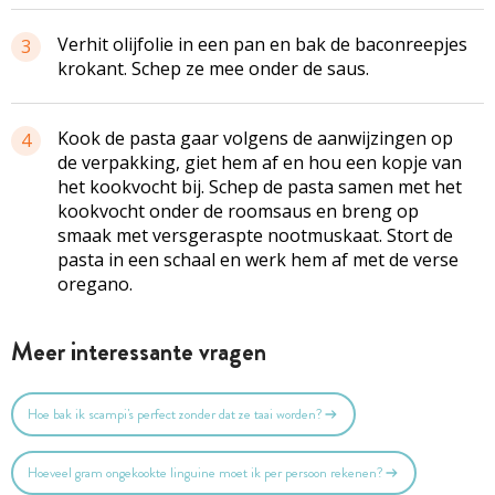
Verhit olijfolie in een pan en bak de baconreepjes
3
krokant. Schep ze mee onder de saus.
Kook de pasta gaar volgens de aanwijzingen op
4
de verpakking, giet hem af en hou een kopje van
het kookvocht bij. Schep de pasta samen met het
kookvocht onder de roomsaus en breng op
smaak met versgeraspte nootmuskaat. Stort de
pasta in een schaal en werk hem af met de verse
oregano.
Meer interessante vragen
Hoe bak ik scampi's perfect zonder dat ze taai worden?
Hoeveel gram ongekookte linguine moet ik per persoon rekenen?