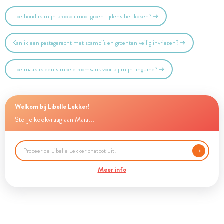
Hoe houd ik mijn broccoli mooi groen tijdens het koken?
Kan ik een pastagerecht met scampi's en groenten veilig invriezen?
Hoe maak ik een simpele roomsaus voor bij mijn linguine?
Welkom bij Libelle Lekker!
Stel je kookvraag aan Maia...
Meer info