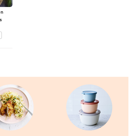
en
Quiche met spinazie,
s
tomaatjes en
pijnboompitten
BEWAAR DIT RECEPT