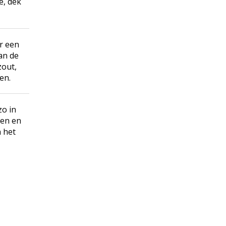
e, dek
r een
an de
zout,
en.
zo in
ten en
 het