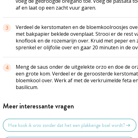
voeg de gedroogde oregano toe. Voeg de passata to
af en laat op een zacht vuur garen.
Verdeel de kerstomaten en de bloemkoolroosjes ove
3
met bakpapier beklede ovenplaat. Strooi er de rest v
knoflook en de rozemarijn over. Kruid met peper en 
sprenkel er olijfolie over en gaar 20 minuten in de ov
Meng de saus onder de uitgelekte orzo en doe de or
4
een grote kom. Verdeel er de geroosterde kerstoma
bloemkool over. Werk af met de verkruimelde feta en
basilicum.
Meer interessante vragen
Hoe kook ik orzo zonder dat het een plakkerige boel wordt?