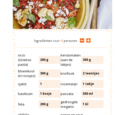
Ingrediënten
voor
4
personen
orzo
kerstomaten
(Griekse
(aan de
200
g
300
g
pasta)
takjes)
bloemkool
knoflook
300
g
2
teentjes
(in roosjes)
sjalot
rozemarijn
1
1
takje
basilicum
passata
1
bosje
500
ml
gedroogde
feta
200
g
1
kl
oregano
olijfolie
peper en zout