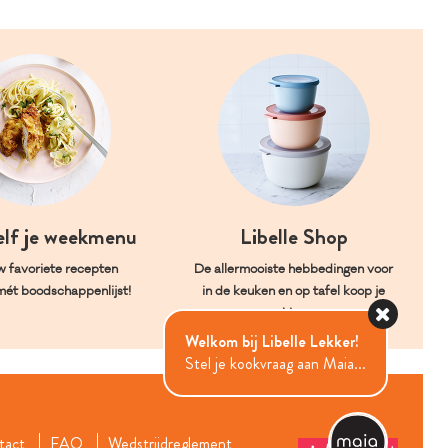
elf je weekmenu
Libelle Shop
w favoriete recepten
De allermooiste hebbedingen voor
mét boodschappenlijst!
in de keuken en op tafel koop je
hier.
Welkom bij Libelle Lekker!
Stel je kookvraag aan Maia...
tact
FAQ
Wedstrijdreglement