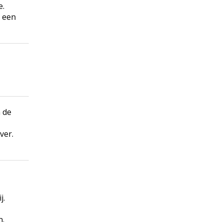
e.
e een
 de
ver.
j.
n.