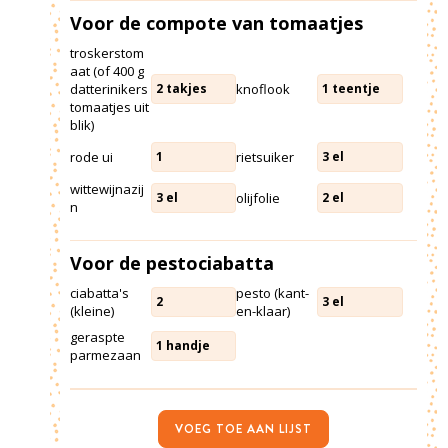
Voor de compote van tomaatjes
troskerstom
aat (of 400 g
datterinikers
knoflook
2
takjes
1
teentje
tomaatjes uit
blik)
rode ui
rietsuiker
1
3
el
wittewijnazij
olijfolie
3
el
2
el
n
Voor de pestociabatta
ciabatta's
pesto (kant-
2
3
el
(kleine)
en-klaar)
geraspte
1
handje
parmezaan
VOEG TOE AAN LIJST