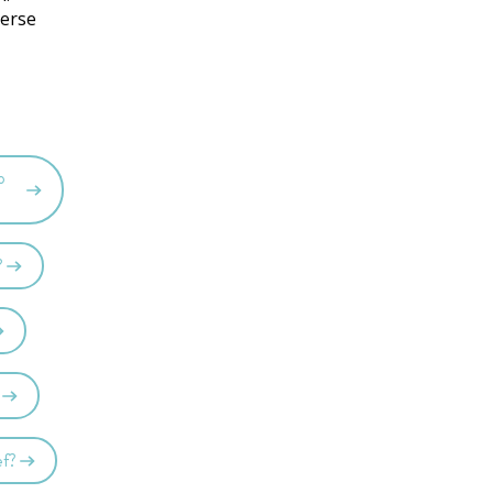
verse
o
?
ef?