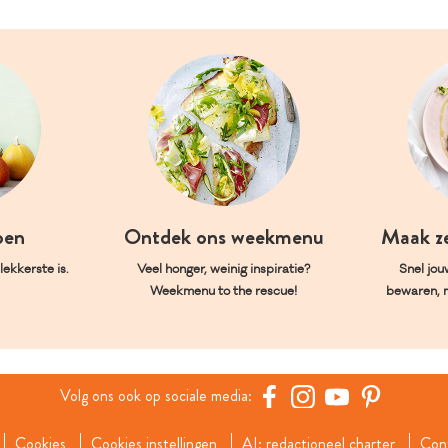
oen
Ontdek ons weekmenu
Maak z
ekkerste is.
Veel honger, weinig inspiratie?
Snel jou
Weekmenu to the rescue!
bewaren, 
Volg ons ook op sociale media:
Cookies
Cookies instellingen
AI: redactioneel charter
Con