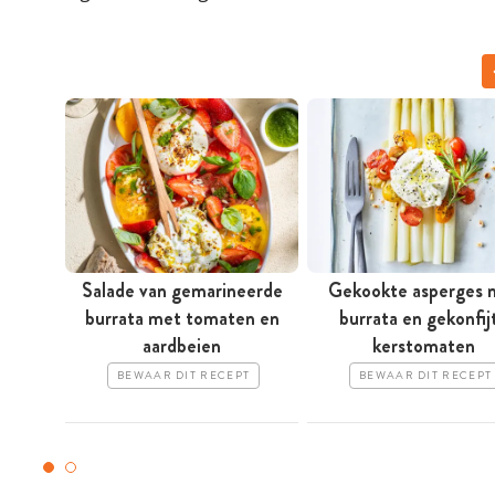
Salade van gemarineerde
Gekookte asperges 
burrata met tomaten en
burrata en gekonfij
aardbeien
kerstomaten
BEWAAR DIT RECEPT
BEWAAR DIT RECEPT