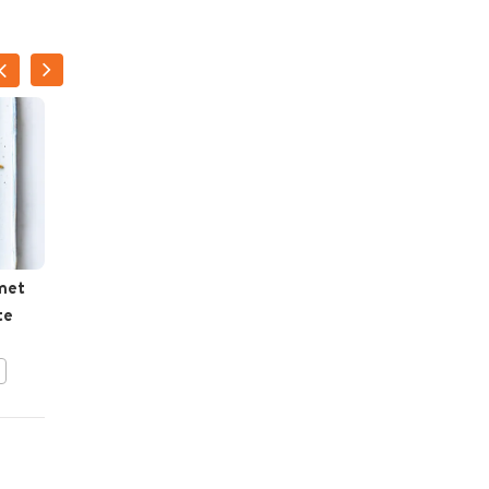
met
Groentepapillot met
te
burrata en chiliolie
BEWAAR DIT RECEPT