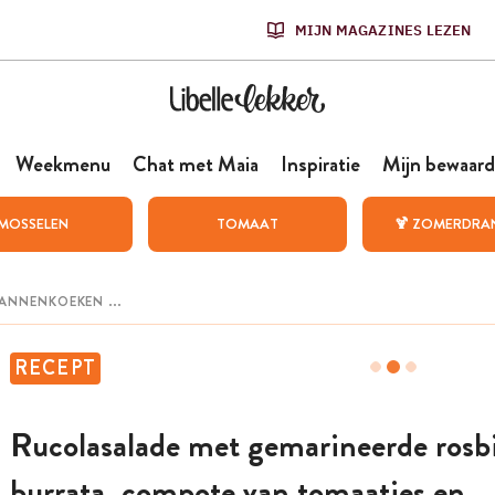
MIJN MAGAZINES LEZEN
Weekmenu
Chat met Maia
Inspiratie
Mijn bewaard
MOSSELEN
TOMAAT
🍹 ZOMERDRA
RECEPT
Rucolasalade met gemarineerde rosbi
burrata, compote van tomaatjes en