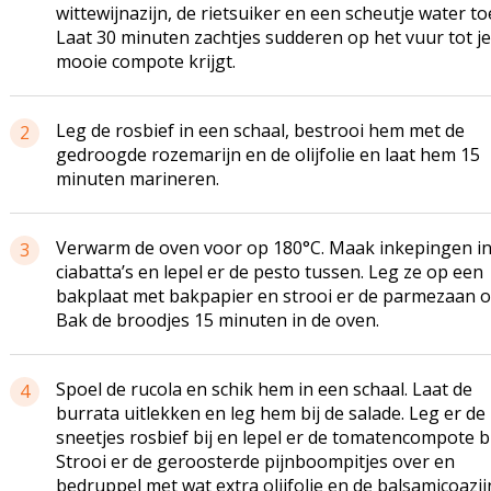
wittewijnazijn, de rietsuiker en een scheutje water to
Laat 30 minuten zachtjes sudderen op het vuur tot j
mooie compote krijgt.
Leg de rosbief in een schaal, bestrooi hem met de
2
gedroogde rozemarijn en de olijfolie en laat hem 15
minuten marineren.
Verwarm de oven voor op 180°C. Maak inkepingen in
3
ciabatta’s en lepel er de pesto tussen. Leg ze op een
bakplaat met bakpapier en strooi er de parmezaan o
Bak de broodjes 15 minuten in de oven.
Spoel de rucola en schik hem in een schaal. Laat de
4
burrata uitlekken en leg hem bij de salade. Leg er de
sneetjes rosbief bij en lepel er de tomatencompote bi
Strooi er de geroosterde pijnboompitjes over en
bedruppel met wat extra olijfolie en de balsamicoazij