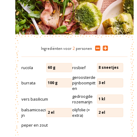
Ingrediënten
voor
2
personen
rucola
rosbief
60
g
8
sneetjes
geroosterde
burrata
pijnboompitt
100
g
3
el
en
gedroogde
vers basilicum
1
kl
rozemarijn
balsamicoazi
olijfolie (+
2
el
2
el
jn
extra)
peper en zout