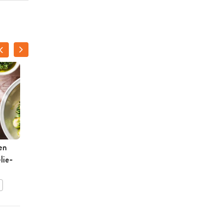
en
Gepofte prei met
lie-
geitenkaas en noten-
desemcrumble
BEWAAR DIT RECEPT