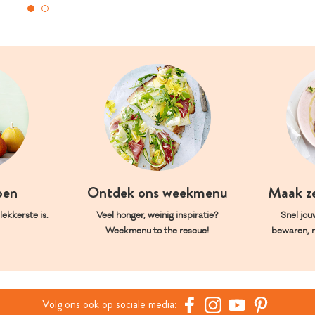
oen
Ontdek ons weekmenu
Maak z
ekkerste is.
Veel honger, weinig inspiratie?
Snel jou
Weekmenu to the rescue!
bewaren, 
Volg ons ook op sociale media: