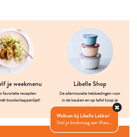
elf je weekmenu
Libelle Shop
w favoriete recepten
De allermooiste hebbedingen voor
mét boodschappenlijst!
in de keuken en op tafel koop je
hier.
Welkom bij Libelle Lekker!
Stel je kookvraag aan Maia...