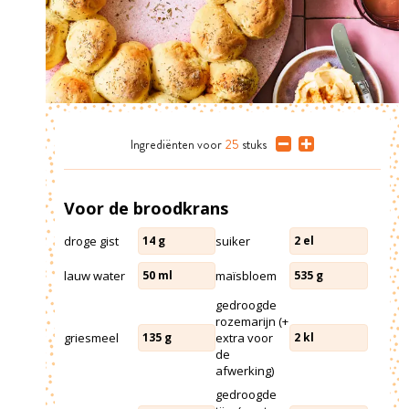
Ingrediënten
voor
25
stuks
Voor de broodkrans
droge gist
suiker
14
g
2
el
lauw water
maïsbloem
50
ml
535
g
gedroogde
rozemarijn (+
griesmeel
extra voor
135
g
2
kl
de
afwerking)
gedroogde