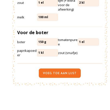
tijm (+ extra
zout
1
el
2
kl
voor de
afwerking)
melk
100
ml
Voor de boter
tomatenpure
boter
150
g
1
el
e
paprikapoed
zout (snuifje)
1
kl
er
VOEG TOE AAN LIJST