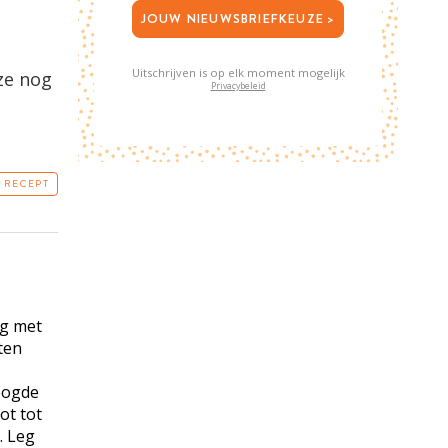
JOUW NIEUWSBRIEFKEUZE >
Uitschrijven is op elk moment mogelijk
 ze nog
Privacybeleid
T RECEPT
ng met
ten
oogde
ot tot
. Leg