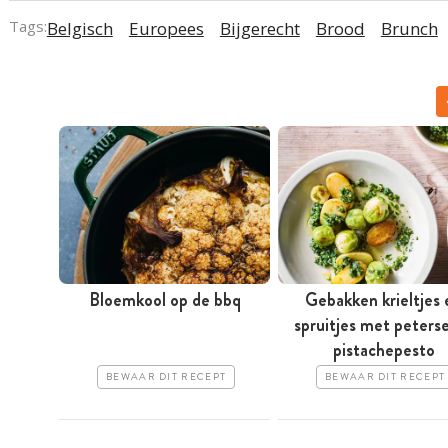
Tags:
Belgisch
Europees
Bijgerecht
Brood
Brunch
Bloemkool op de bbq
Gebakken krieltjes 
spruitjes met peterse
pistachepesto
BEWAAR DIT RECEPT
BEWAAR DIT RECEPT