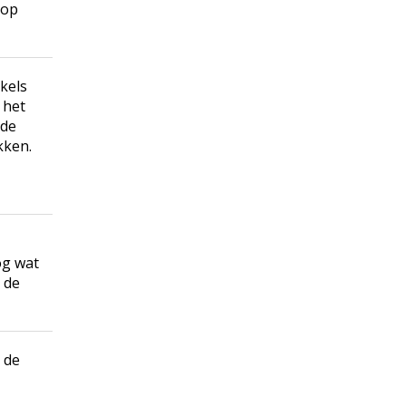
 op
rkels
 het
 de
kken.
og wat
 de
 de