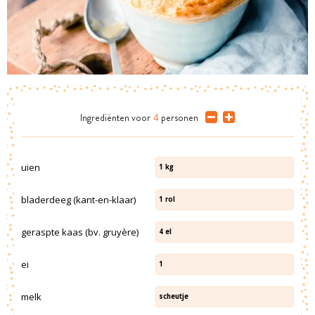
Ingrediënten
voor
4
personen
uien
1
kg
bladerdeeg (kant-en-klaar)
1
rol
geraspte kaas (bv. gruyère)
4
el
ei
1
melk
scheutje