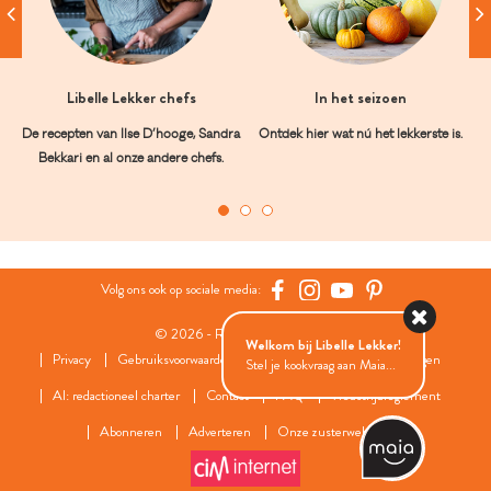
Libelle Lekker chefs
In het seizoen
De recepten van Ilse D’hooge, Sandra
Ontdek hier wat nú het lekkerste is.
Bekkari en al onze andere chefs.
Volg ons ook op sociale media:
© 2026 - Roularta Media Group
Welkom bij Libelle Lekker!
Privacy
Gebruiksvoorwaarden
Cookies
Cookies instellingen
Stel je kookvraag aan Maia...
AI: redactioneel charter
Contact
FAQ
Wedstrijdreglement
Abonneren
Adverteren
Onze zusterwebsites