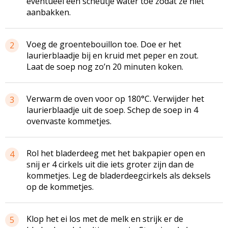
eventueel een scheutje water toe zodat ze niet
aanbakken.
Voeg de groentebouillon toe. Doe er het
2
laurierblaadje bij en kruid met peper en zout.
Laat de soep nog zo’n 20 minuten koken.
Verwarm de oven voor op 180°C. Verwijder het
3
laurierblaadje uit de soep. Schep de soep in 4
ovenvaste kommetjes.
Rol het bladerdeeg met het bakpapier open en
4
snij er 4 cirkels uit die iets groter zijn dan de
kommetjes. Leg de bladerdeegcirkels als deksels
op de kommetjes.
Klop het ei los met de melk en strijk er de
5