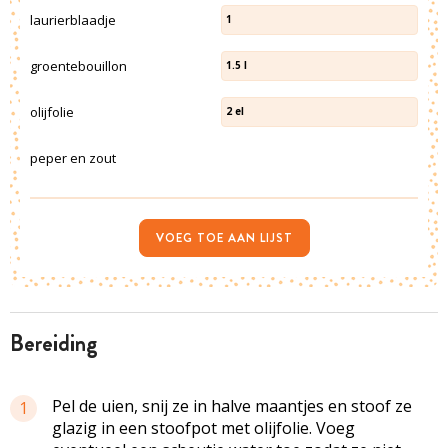
laurierblaadje
1
groentebouillon
1.5
l
olijfolie
2
el
peper en zout
VOEG TOE AAN LIJST
bereiding
Pel de uien, snij ze in halve maantjes en stoof ze
1
glazig in een stoofpot met olijfolie. Voeg