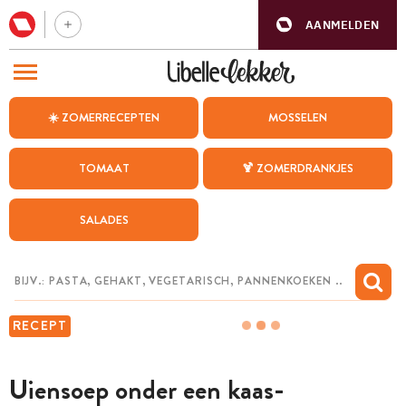
AANMELDEN
BEZOEK ONZE ANDERE WEBSITES
☀️ ZOMERRECEPTEN
MOSSELEN
RECEPTEN
TOMAAT
🍹 ZOMERDRANKJES
WEEKMENU
SALADES
CHAT MET MAIA
INSPIRATIE
MIJN BEWAARDE RECEPTEN
RECEPT
Uiensoep onder een kaas-