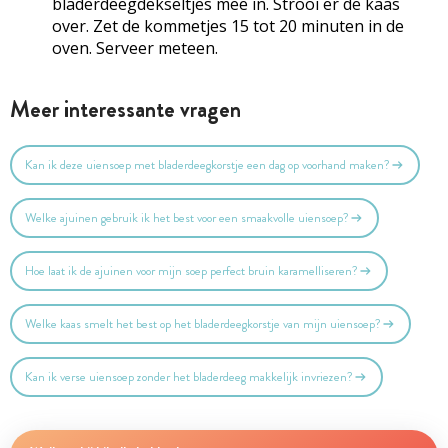
bladerdeegdekseltjes mee in. Strooi er de kaas
over. Zet de kommetjes 15 tot 20 minuten in de
oven. Serveer meteen.
Meer interessante vragen
Kan ik deze uiensoep met bladerdeegkorstje een dag op voorhand maken?
Welke ajuinen gebruik ik het best voor een smaakvolle uiensoep?
Hoe laat ik de ajuinen voor mijn soep perfect bruin karamelliseren?
Welke kaas smelt het best op het bladerdeegkorstje van mijn uiensoep?
Kan ik verse uiensoep zonder het bladerdeeg makkelijk invriezen?