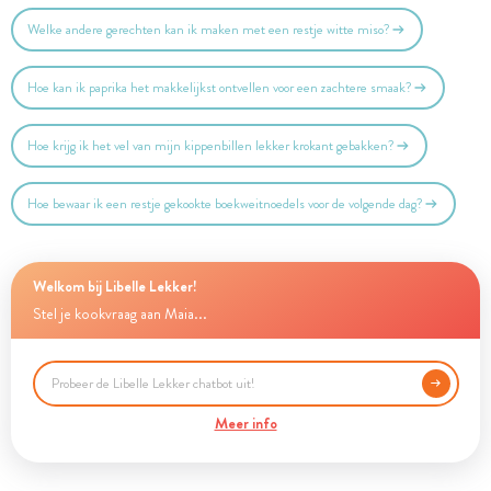
Welke andere gerechten kan ik maken met een restje witte miso?
Hoe kan ik paprika het makkelijkst ontvellen voor een zachtere smaak?
Hoe krijg ik het vel van mijn kippenbillen lekker krokant gebakken?
Hoe bewaar ik een restje gekookte boekweitnoedels voor de volgende dag?
Welkom bij Libelle Lekker!
Stel je kookvraag aan Maia...
Meer info