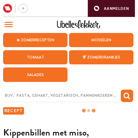
AANMELDEN
BEZOEK ONZE ANDERE WEBSITES
☀️ ZOMERRECEPTEN
MOSSELEN
RECEPTEN
TOMAAT
🍹 ZOMERDRANKJES
WEEKMENU
SALADES
CHAT MET MAIA
INSPIRATIE
MIJN BEWAARDE RECEPTEN
RECEPT
Kippenbillen met miso,