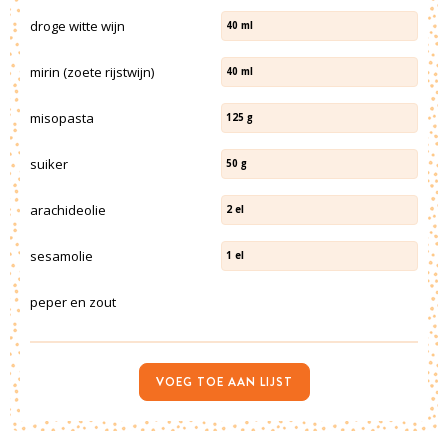
droge witte wijn
40
ml
mirin (zoete rijstwijn)
40
ml
misopasta
125
g
suiker
50
g
arachideolie
2
el
sesamolie
1
el
peper en zout
VOEG TOE AAN LIJST