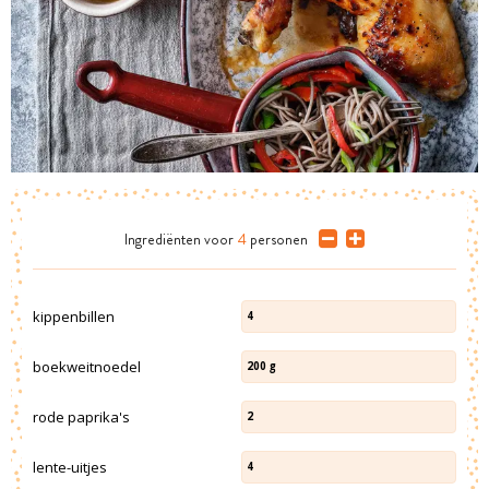
Ingrediënten
voor
4
personen
kippenbillen
4
boekweitnoedel
200
g
rode paprika's
2
lente-uitjes
4