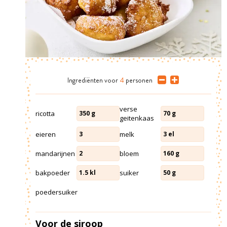
Ingrediënten
voor
4
personen
verse
ricotta
350
g
70
g
geitenkaas
eieren
melk
3
3
el
mandarijnen
bloem
2
160
g
bakpoeder
suiker
1.5
kl
50
g
poedersuiker
Voor de siroop