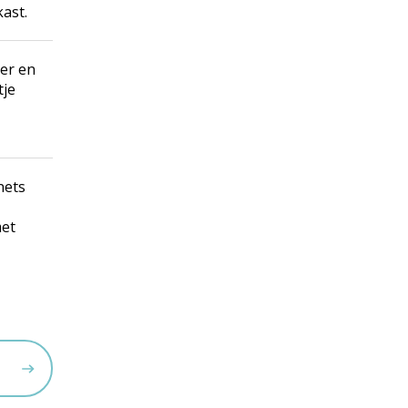
ast.
er en
tje
nets
met