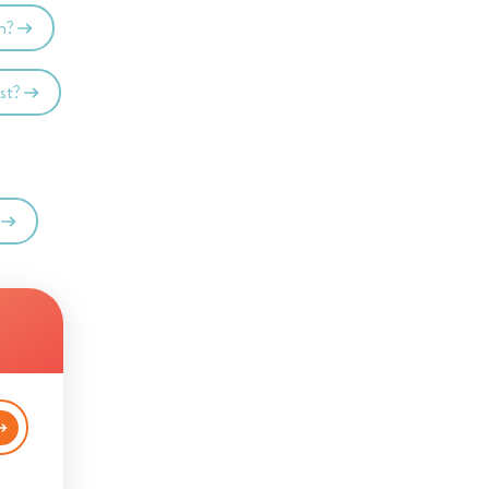
en?
ast?