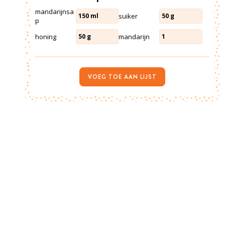
mandarijnsa
suiker
150
ml
50
g
p
honing
mandarijn
50
g
1
VOEG TOE AAN LIJST