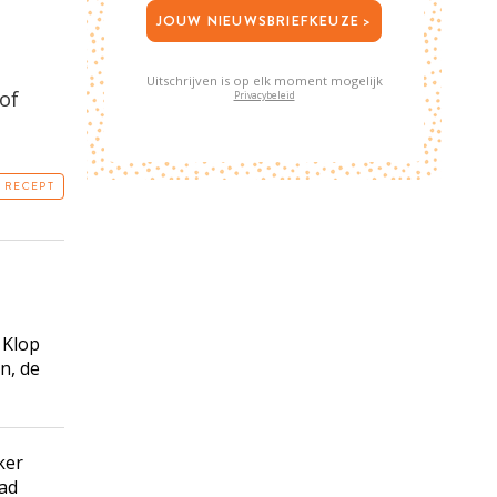
JOUW NIEUWSBRIEFKEUZE >
Uitschrijven is op elk moment mogelijk
 of
Privacybeleid
T RECEPT
 Klop
n, de
ker
lad