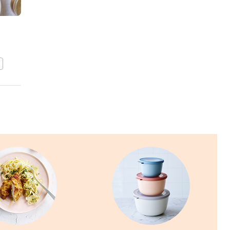
Mandarijncupjes
BEWAAR DIT RECEPT