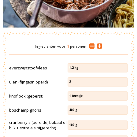
Ingrediënten
voor
4
personen
everzwijnstoofvlees
1.2
kg
uien (fijngesnipperd)
2
knoflook (geperst)
1
teentje
boschampignons
400
g
cranberry's (bereide, bokaal of
100
g
blik + extra als bijgerecht)