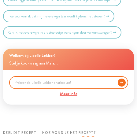
Welke bijgerechten passen het best bij een stoofpotje van everzwijn?
Hoe voorkom ik dat mijn everzwijn taai wordt tijdens het stoven?
Kan ik het everzwijn in dit stoofpotje vervangen door varkenswangen?
Welkom bij Libelle Lekker!
Stel je kookvraag aan Maia...
Meer info
DEEL DIT RECEPT
HOE VOND JE HET RECEPT?