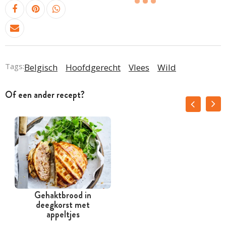
Tags:
Belgisch
Hoofdgerecht
Vlees
Wild
Of een ander recept?
Gehaktbrood in
deegkorst met
appeltjes