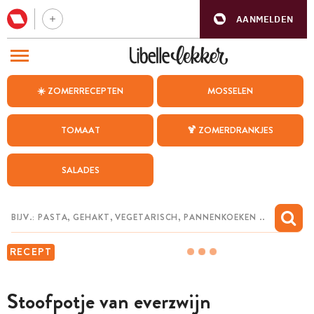
AANMELDEN
BEZOEK ONZE ANDERE WEBSITES
☀️ ZOMERRECEPTEN
MOSSELEN
RECEPTEN
TOMAAT
🍹 ZOMERDRANKJES
WEEKMENU
SALADES
CHAT MET MAIA
INSPIRATIE
MIJN BEWAARDE RECEPTEN
RECEPT
Stoofpotje van everzwijn