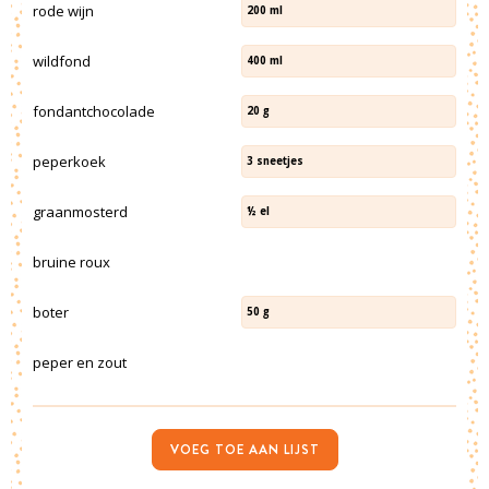
rode wijn
200
ml
wildfond
400
ml
fondantchocolade
20
g
peperkoek
3
sneetjes
graanmosterd
½
el
bruine roux
boter
50
g
peper en zout
VOEG TOE AAN LIJST