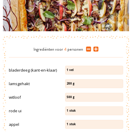
Ingrediënten
voor
4
personen
bladerdeeg (kant-en-klaar)
1
vel
lamsgehakt
200
g
witloof
500
g
rode ui
1
stuk
appel
1
stuk