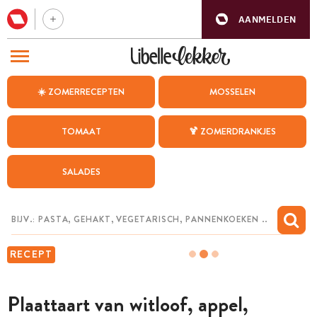
AANMELDEN
BEZOEK ONZE ANDERE WEBSITES
☀️ ZOMERRECEPTEN
MOSSELEN
RECEPTEN
TOMAAT
🍹 ZOMERDRANKJES
WEEKMENU
SALADES
CHAT MET MAIA
INSPIRATIE
MIJN BEWAARDE RECEPTEN
RECEPT
Plaattaart van witloof, appel,