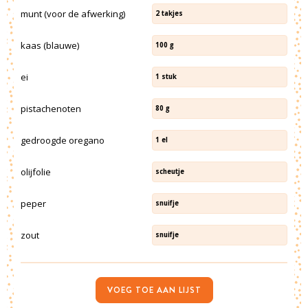
munt (voor de afwerking)
2
takjes
kaas (blauwe)
100
g
ei
1
stuk
pistachenoten
80
g
gedroogde oregano
1
el
olijfolie
scheutje
peper
snuifje
zout
snuifje
VOEG TOE AAN LIJST