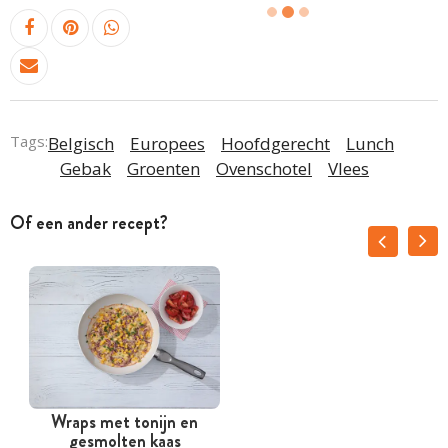
Tags:
Belgisch
Europees
Hoofdgerecht
Lunch
Gebak
Groenten
Ovenschotel
Vlees
Of een ander recept?
Wraps met tonijn en
H
gesmolten kaas