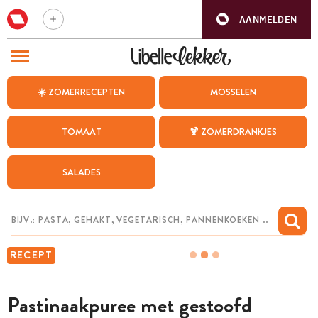
AANMELDEN
BEZOEK ONZE ANDERE WEBSITES
☀️ ZOMERRECEPTEN
MOSSELEN
RECEPTEN
TOMAAT
🍹 ZOMERDRANKJES
WEEKMENU
SALADES
CHAT MET MAIA
INSPIRATIE
MIJN BEWAARDE RECEPTEN
RECEPT
Pastinaakpuree met gestoofd