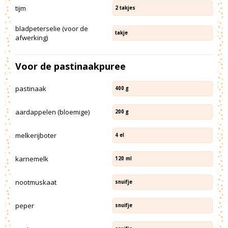
tijm
2
takjes
bladpeterselie (voor de
takje
afwerking)
Voor de pastinaakpuree
pastinaak
400
g
aardappelen (bloemige)
200
g
melkerijboter
4
el
karnemelk
120
ml
nootmuskaat
snuifje
peper
snuifje