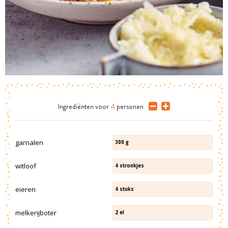
Ingrediënten
voor
4
personen
garnalen
300
g
witloof
4
stronkjes
eieren
4
stuks
melkerijboter
2
el