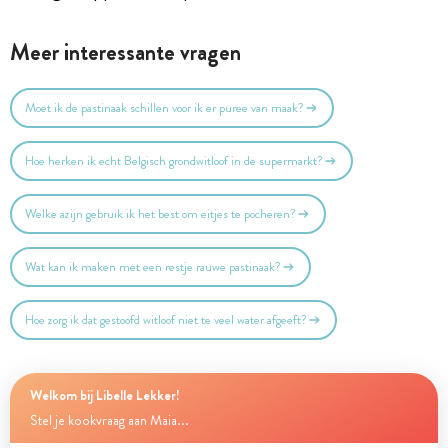
Meer interessante vragen
Moet ik de pastinaak schillen voor ik er puree van maak?
Hoe herken ik echt Belgisch grondwitloof in de supermarkt?
Welke azijn gebruik ik het best om eitjes te pocheren?
Wat kan ik maken met een restje rauwe pastinaak?
Hoe zorg ik dat gestoofd witloof niet te veel water afgeeft?
Welkom bij Libelle Lekker!
Stel je kookvraag aan Maia...