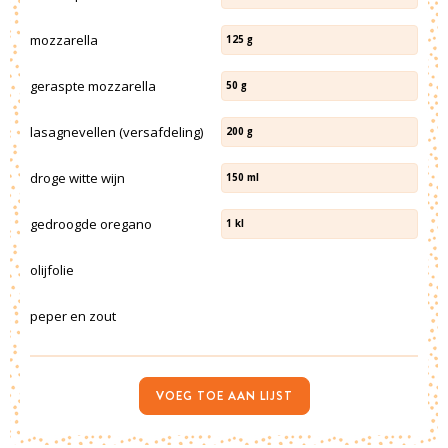
mozzarella
125
g
geraspte mozzarella
50
g
lasagnevellen (versafdeling)
200
g
droge witte wijn
150
ml
gedroogde oregano
1
kl
olijfolie
peper en zout
VOEG TOE AAN LIJST