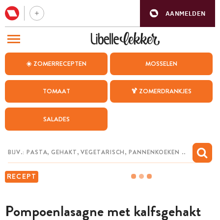
AANMELDEN
BEZOEK ONZE ANDERE WEBSITES
☀️ ZOMERRECEPTEN
MOSSELEN
RECEPTEN
TOMAAT
🍹 ZOMERDRANKJES
WEEKMENU
SALADES
CHAT MET MAIA
INSPIRATIE
MIJN BEWAARDE RECEPTEN
RECEPT
Pompoenlasagne met kalfsgehakt