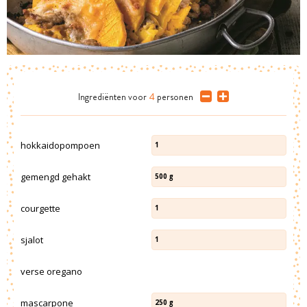
Ingrediënten
voor
4
personen
hokkaidopompoen
1
gemengd gehakt
500
g
courgette
1
sjalot
1
verse oregano
mascarpone
250
g