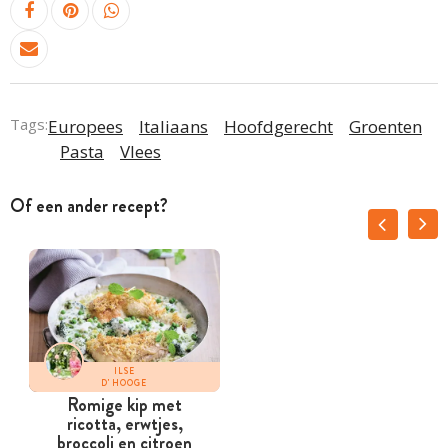
Tags:
Europees
Italiaans
Hoofdgerecht
Groenten
Pasta
Vlees
Of een ander recept?
ILSE
D'HOOGE
Romige kip met
ricotta, erwtjes,
broccoli en citroen