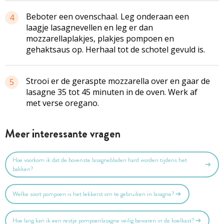
Beboter een ovenschaal. Leg onderaan een
4
laagje lasagnevellen en leg er dan
mozzarellaplakjes, plakjes pompoen en
gehaktsaus op. Herhaal tot de schotel gevuld is.
Strooi er de geraspte mozzarella over en gaar de
5
lasagne 35 tot 45 minuten in de oven. Werk af
met verse oregano.
Meer interessante vragen
Hoe voorkom ik dat de bovenste lasagnebladen hard worden tijdens het
bakken?
Welke soort pompoen is het lekkerst om te gebruiken in lasagne?
Hoe lang kan ik een restje pompoenlasagne veilig bewaren in de koelkast?