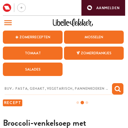
AANMELDEN
BEZOEK ONZE ANDERE WEBSITES
☀️ ZOMERRECEPTEN
MOSSELEN
RECEPTEN
TOMAAT
🍹 ZOMERDRANKJES
WEEKMENU
SALADES
CHAT MET MAIA
INSPIRATIE
MIJN BEWAARDE RECEPTEN
RECEPT
Broccoli-venkelsoep met