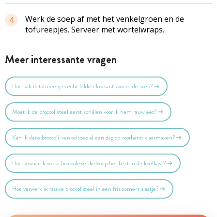
Werk de soep af met het venkelgroen en de
4
tofureepjes. Serveer met wortelwraps.
Meer interessante vragen
Hoe bak ik tofureepjes echt lekker krokant voor in de soep?
Moet ik de broccolisteel eerst schillen voor ik hem rauw eet?
Kan ik deze broccoli-venkelsoep al een dag op voorhand klaarmaken?
Hoe bewaar ik verse broccoli-venkelsoep het best in de koelkast?
Hoe verwerk ik rauwe broccolisteel in een fris zomers slaatje?