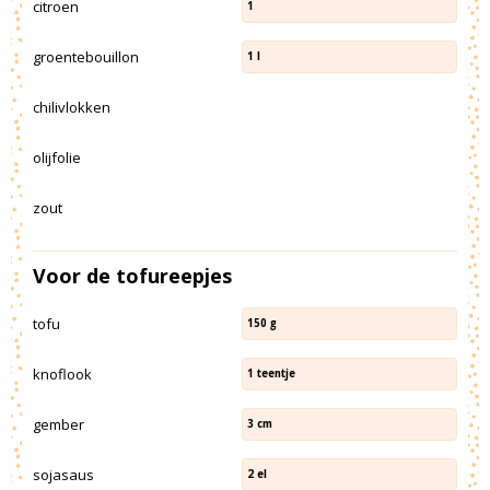
citroen
1
groentebouillon
1
l
chilivlokken
olijfolie
zout
Voor de tofureepjes
tofu
150
g
knoflook
1
teentje
gember
3
cm
sojasaus
2
el