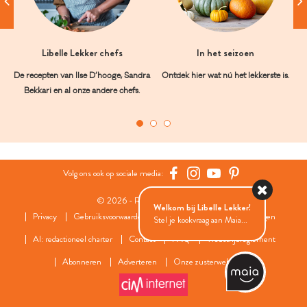
Libelle Lekker chefs
In het seizoen
De recepten van Ilse D’hooge, Sandra
Ontdek hier wat nú het lekkerste is.
Bekkari en al onze andere chefs.
Volg ons ook op sociale media:
© 2026 - Roularta Media Group
Welkom bij Libelle Lekker!
Privacy
Gebruiksvoorwaarden
Cookies
Cookies instellingen
Stel je kookvraag aan Maia...
AI: redactioneel charter
Contact
FAQ
Wedstrijdreglement
Abonneren
Adverteren
Onze zusterwebsites