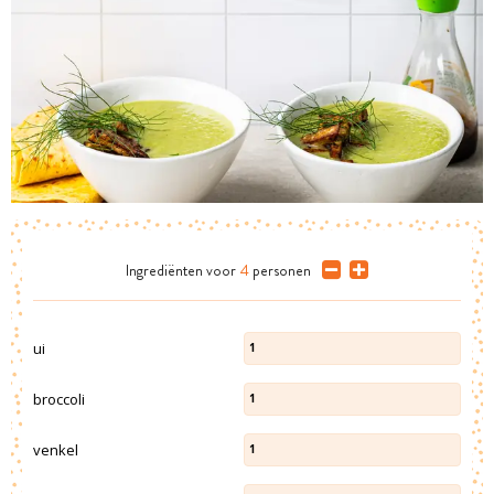
Ingrediënten
voor
4
personen
ui
1
broccoli
1
venkel
1