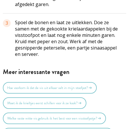
afgedekt garen.
Spoel de bonen en laat ze uitlekken. Doe ze
3
samen met de gekookte krielaardappelen bij de
visstoofpot en laat nog enkele minuten garen.
Kruid met peper en zout. Werk af met de
gesnipperde peterselie, een partje sinaasappel
en serveer.
Meer interessante vragen
Hoe voorkom ik dat de vis uit elkaar valt in mijn stoofpot?
Moet ik de krieltjes eerst schillen voor ik ze kook?
Welke vaste witte vis gebruik ik het best voor een visstoofpotje?