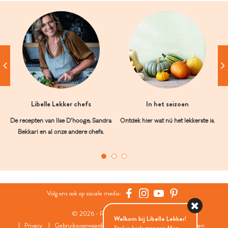
Libelle Lekker chefs
In het seizoen
De recepten van Ilse D’hooge, Sandra
Ontdek hier wat nú het lekkerste is.
Bekkari en al onze andere chefs.
Volg ons ook op sociale media:
© 2026 - Roularta Media Group
Welkom bij Libelle Lekker!
Privacy
Gebruiksvoorwaarden
Cookies
Cookies instellingen