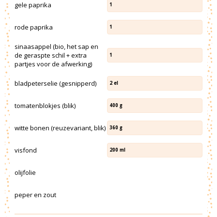
gele paprika
1
rode paprika
1
sinaasappel (bio, het sap en
de geraspte schil + extra
1
partjes voor de afwerking)
bladpeterselie (gesnipperd)
2
el
tomatenblokjes (blik)
400
g
witte bonen (reuzevariant, blik)
360
g
visfond
200
ml
olijfolie
peper en zout