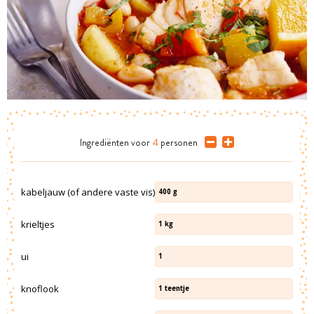
Ingrediënten
voor
4
personen
kabeljauw (of andere vaste vis)
400
g
krieltjes
1
kg
ui
1
knoflook
1
teentje