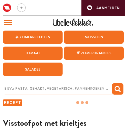
AANMELDEN
BEZOEK ONZE ANDERE WEBSITES
☀️ ZOMERRECEPTEN
MOSSELEN
RECEPTEN
TOMAAT
🍹 ZOMERDRANKJES
WEEKMENU
SALADES
CHAT MET MAIA
INSPIRATIE
MIJN BEWAARDE RECEPTEN
RECEPT
Visstoofpot met krieltjes