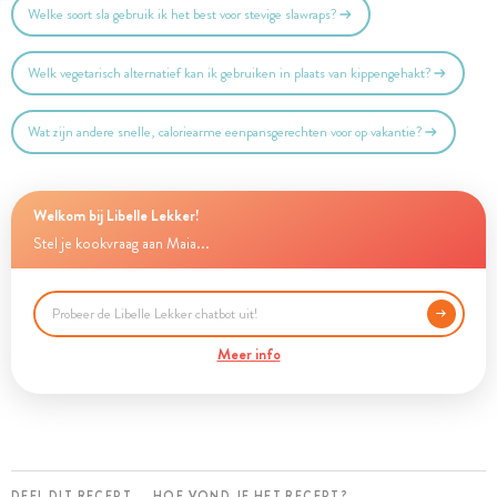
Welke soort sla gebruik ik het best voor stevige slawraps?
Welk vegetarisch alternatief kan ik gebruiken in plaats van kippengehakt?
Wat zijn andere snelle, caloriearme eenpansgerechten voor op vakantie?
Welkom bij Libelle Lekker!
Stel je kookvraag aan Maia...
Meer info
DEEL DIT RECEPT
HOE VOND JE HET RECEPT?