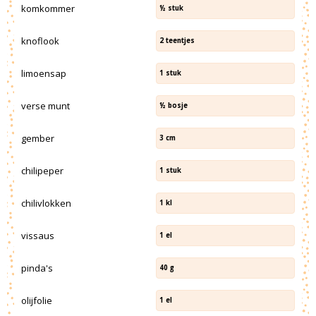
komkommer
½
stuk
knoflook
2
teentjes
limoensap
1
stuk
verse munt
½
bosje
gember
3
cm
chilipeper
1
stuk
chilivlokken
1
kl
vissaus
1
el
pinda's
40
g
olijfolie
1
el