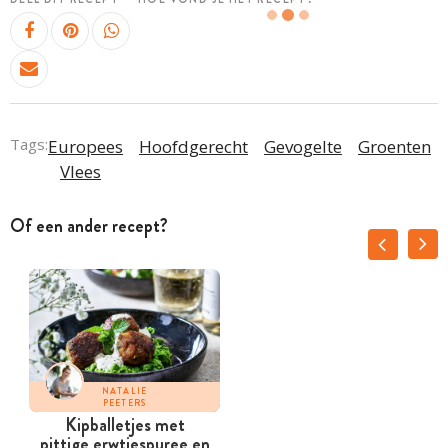
Tags:
Europees
Hoofdgerecht
Gevogelte
Groenten
Vlees
Of een ander recept?
NATALIE
PEETERS
Kipballetjes met
T
pittige erwtjespuree en