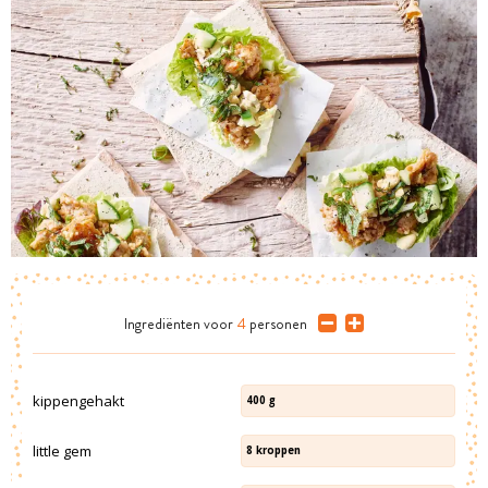
Ingrediënten
voor
4
personen
kippengehakt
400
g
little gem
8
kroppen