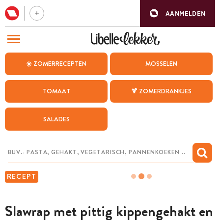
AANMELDEN
BEZOEK ONZE ANDERE WEBSITES
☀️ ZOMERRECEPTEN
MOSSELEN
RECEPTEN
TOMAAT
🍹 ZOMERDRANKJES
WEEKMENU
SALADES
CHAT MET MAIA
INSPIRATIE
MIJN BEWAARDE RECEPTEN
RECEPT
Slawrap met pittig kippengehakt en