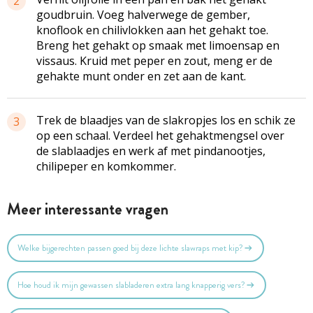
2
goudbruin. Voeg halverwege de gember,
knoflook en chilivlokken aan het gehakt toe.
Breng het gehakt op smaak met limoensap en
vissaus. Kruid met peper en zout, meng er de
gehakte munt onder en zet aan de kant.
Trek de blaadjes van de slakropjes los en schik ze
3
op een schaal. Verdeel het gehaktmengsel over
de slablaadjes en werk af met pindanootjes,
chilipeper en komkommer.
Meer interessante vragen
Welke bijgerechten passen goed bij deze lichte slawraps met kip?
Hoe houd ik mijn gewassen slabladeren extra lang knapperig vers?