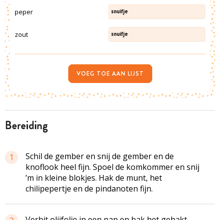
peper
snuifje
zout
snuifje
VOEG TOE AAN LIJST
bereiding
Schil de gember en snij de gember en de
1
knoflook heel fijn. Spoel de komkommer en snij
’m in kleine blokjes. Hak de munt, het
chilipepertje en de pindanoten fijn.
Verhit olijfolie in een pan en bak het gehakt