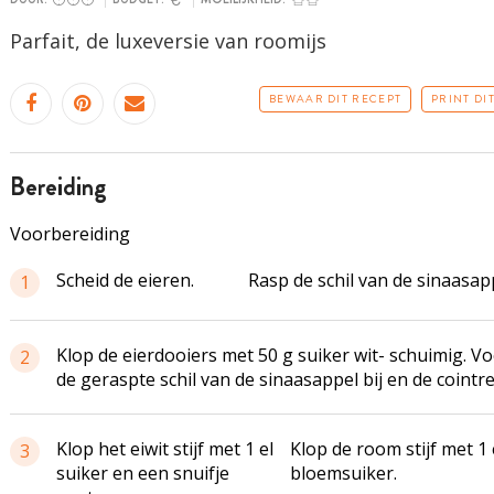
Parfait, de
luxeversie
van roomijs
BEWAAR DIT RECEPT
PRINT DI
bereiding
Voorbereiding
Scheid de eieren.
Rasp de schil van de sinaasap
1
Klop de eierdooiers met 50 g suiker wit- schuimig. V
2
de geraspte schil van de sinaasappel bij en de cointr
Klop het eiwit stijf met 1 el
Klop de room stijf met 1 
3
suiker en een snuifje
bloemsuiker.