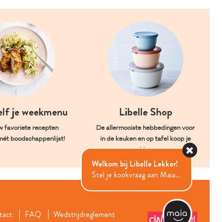
elf je weekmenu
Libelle Shop
w favoriete recepten
De allermooiste hebbedingen voor
mét boodschappenlijst!
in de keuken en op tafel koop je
hier.
Welkom bij Libelle Lekker!
Stel je kookvraag aan Maia...
tact
FAQ
Wedstrijdreglement