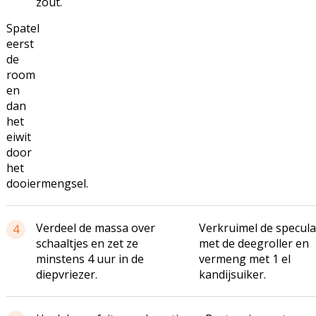
zout.
Spatel
eerst
de
room
en
dan
het
eiwit
door
het
dooiermengsel.
Verdeel de massa over
Verkruimel de specula
4
schaaltjes en zet ze
met de deegroller en
minstens 4 uur in de
vermeng met 1 el
diepvriezer.
kandijsuiker.