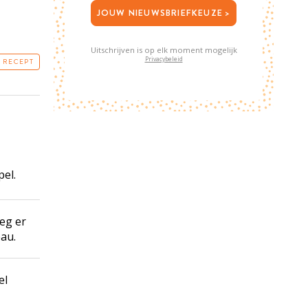
JOUW NIEUWSBRIEFKEUZE >
Uitschrijven is op elk moment mogelijk
Privacybeleid
T RECEPT
pel.
oeg er
eau.
el