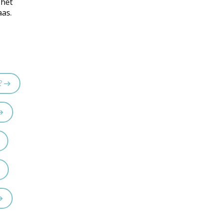
 het
aas.
?