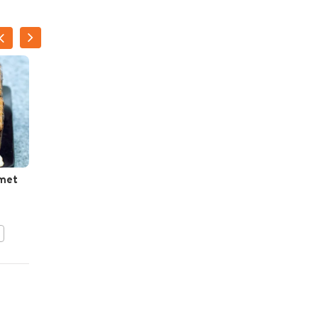
 met
Glaasjes met speculaas,
rood fruit en mascarpone
BEWAAR DIT RECEPT