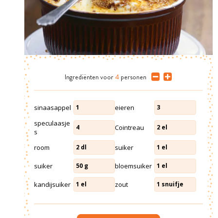
Ingrediënten
voor
4
personen
sinaasappel
eieren
1
3
speculaasje
Cointreau
4
2
el
s
room
suiker
2
dl
1
el
suiker
bloemsuiker
50
g
1
el
kandijsuiker
zout
1
el
1
snuifje