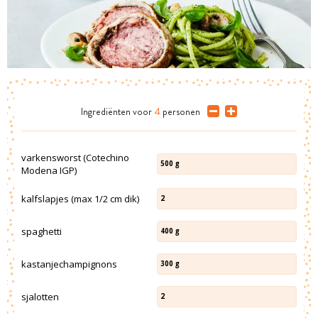
Ingrediënten
voor
4
personen
varkensworst (Cotechino
500
g
Modena IGP)
kalfslapjes (max 1/2 cm dik)
2
spaghetti
400
g
kastanjechampignons
300
g
sjalotten
2