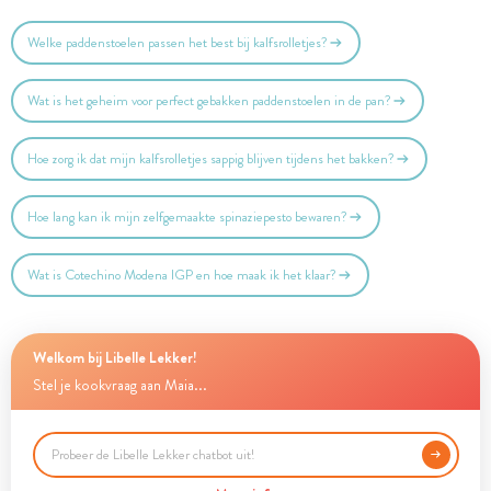
Welke paddenstoelen passen het best bij kalfsrolletjes?
Wat is het geheim voor perfect gebakken paddenstoelen in de pan?
Hoe zorg ik dat mijn kalfsrolletjes sappig blijven tijdens het bakken?
Hoe lang kan ik mijn zelfgemaakte spinaziepesto bewaren?
Wat is Cotechino Modena IGP en hoe maak ik het klaar?
Welkom bij Libelle Lekker!
Stel je kookvraag aan Maia...