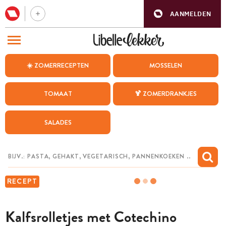
AANMELDEN
BEZOEK ONZE ANDERE WEBSITES
☀️ ZOMERRECEPTEN
MOSSELEN
RECEPTEN
TOMAAT
🍹 ZOMERDRANKJES
WEEKMENU
SALADES
CHAT MET MAIA
INSPIRATIE
MIJN BEWAARDE RECEPTEN
RECEPT
Kalfsrolletjes met Cotechino