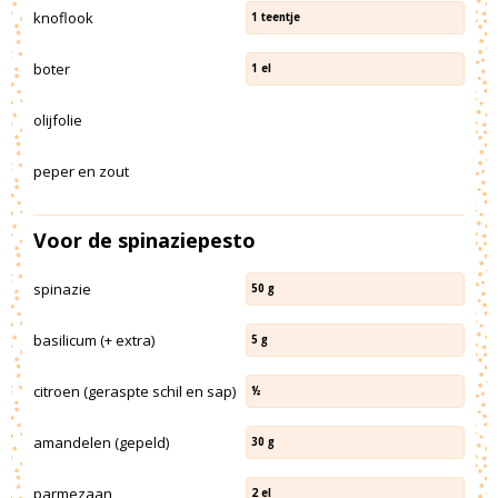
knoflook
1
teentje
boter
1
el
olijfolie
peper en zout
Voor de spinaziepesto
spinazie
50
g
basilicum (+ extra)
5
g
citroen (geraspte schil en sap)
½
amandelen (gepeld)
30
g
parmezaan
2
el