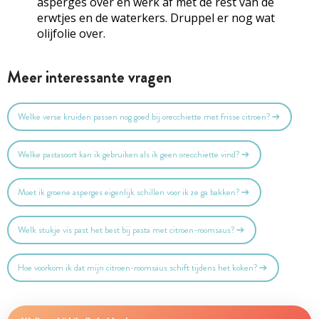
asperges over en werk af met de rest van de
erwtjes en de waterkers. Druppel er nog wat
olijfolie over.
Meer interessante vragen
Welke verse kruiden passen nog goed bij orecchiette met frisse citroen?
Welke pastasoort kan ik gebruiken als ik geen orecchiette vind?
Moet ik groene asperges eigenlijk schillen voor ik ze ga bakken?
Welk stukje vis past het best bij pasta met citroen-roomsaus?
Hoe voorkom ik dat mijn citroen-roomsaus schift tijdens het koken?