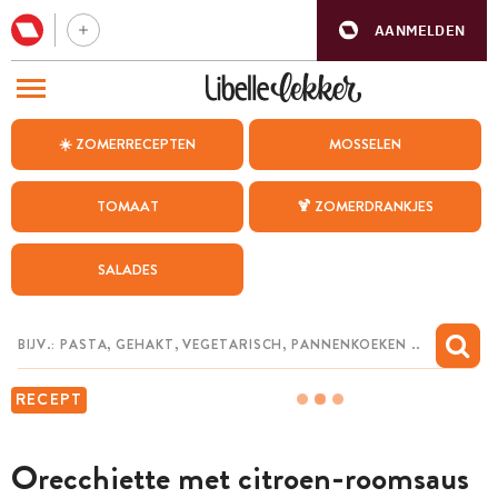
AANMELDEN
BEZOEK ONZE ANDERE WEBSITES
☀️ ZOMERRECEPTEN
MOSSELEN
RECEPTEN
TOMAAT
🍹 ZOMERDRANKJES
WEEKMENU
SALADES
CHAT MET MAIA
INSPIRATIE
MIJN BEWAARDE RECEPTEN
RECEPT
Orecchiette met citroen-roomsaus