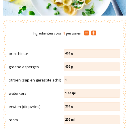
Ingrediënten
voor
4
personen
orecchiette
400
g
groene asperges
400
g
citroen (sap en geraspte schil)
1
waterkers
1
bosje
erwten (diepvries)
200
g
room
200
ml