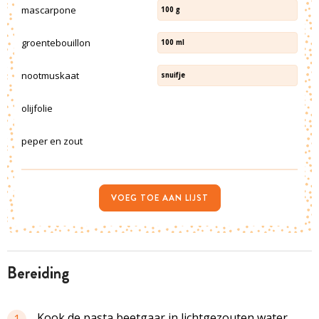
mascarpone
100
g
groentebouillon
100
ml
nootmuskaat
snuifje
olijfolie
peper en zout
VOEG TOE AAN LIJST
bereiding
Kook de pasta beetgaar in lichtgezouten water.
1