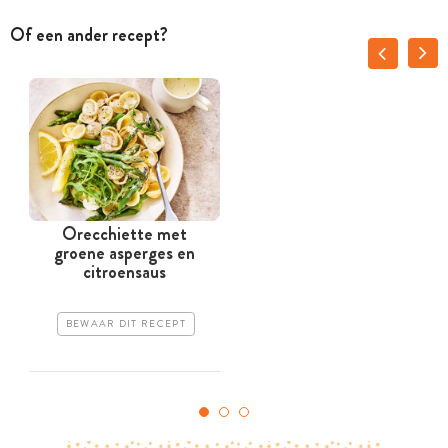
Of een ander recept?
Orecchiette met
K
groene asperges en
citroensaus
BEWAAR DIT RECEPT