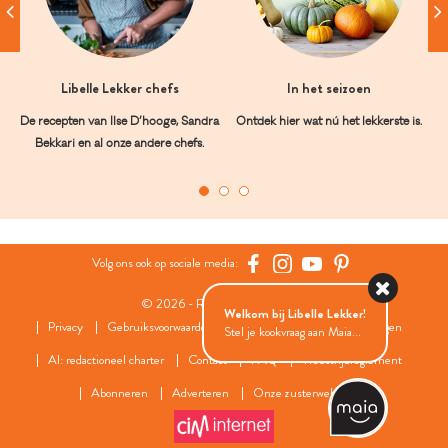
Libelle Lekker chefs
In het seizoen
De recepten van Ilse D’hooge, Sandra
Ontdek hier wat nú het lekkerste is.
Bekkari en al onze andere chefs.
Volg ons ook op sociale media:
© 2026 - Roularta Media Group
Welkom bij Libelle Lekker!
Privacy
Gebruiksvoorwaarden
Cookies
Cookies instellingen
Stel je kookvraag aan Maia...
AI: redactioneel charter
Contact
FAQ
Wedstrijdreglement
Abonneren
Adverteren
Onze zusterwebsites